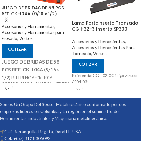
JUEGO DE BRIDAS DE 58 PCS
REF. CK-104A (9/16 x 1/2)
Lama Portainserto Tronzado
Accesorios y Herramientas
,
CGIH32-3 Inserto SP300
Accesorios y Herramientas para
Fresado
,
Vertex
Accesorios y Herramientas
,
Accesorios y Herramientas Para
COTIZAR
Torneado
,
Vertex
JUEGO DE BRIDAS DE 58
COTIZAR
PCS REF. CK-104A (9/16 x
Referencia: CGIH32-3 Código vertex:
1/2)
REFERENCIA: CK-104A
6004-031
CODIGO: 1003-012 MARCA: VERTEX
SE COMPONES DE 58 PIEZAS T SLOT
DE 9/16 TORNILLO DE 1/2
Somos Un Grupo Del Sector Metalmecánico conformado por dos
empresas lideres en Colombia y La región en el suministro de
Herramientas industriales y Maquinaria metalmecánica.
Cali, Barranquilla, Bogota, Doral FL. USA
Cel: +(57) 312 8305092