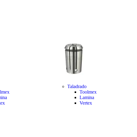
Taladrado
lmex
Toolmex
ina
Lamina
tex
Vertex