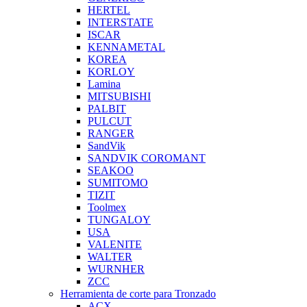
HERTEL
INTERSTATE
ISCAR
KENNAMETAL
KOREA
KORLOY
Lamina
MITSUBISHI
PALBIT
PULCUT
RANGER
SandVik
SANDVIK COROMANT
SEAKOO
SUMITOMO
TIZIT
Toolmex
TUNGALOY
USA
VALENITE
WALTER
WURNHER
ZCC
Herramienta de corte para Tronzado
ACX