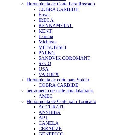
Herramienta de Corte Para Roscado
COBRA CARBIDE
Enwa
IREGA
KENNAMETAL
KENT
Lamina
Michigan
MITSUBISHI
PALBIT
SANDVIK COROMANT
SECO
USA
VARDEX
Herramienta de corte para Soldar
COBRA CARBIDE
herramienta de corte para taladrado
AMEC
Herramienta de Corte para Torneado
ACCURATE
ANSHIBA
APT
CANELA
CERATIZE
GENERICO