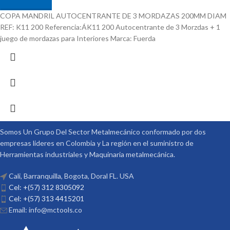
COPA MANDRIL AUTOCENTRANTE DE 3 MORDAZAS 200MM DIAM
REF: K11 200 Referencia:ÁK11 200 Autocentrante de 3 Morzdas + 1
juego de mordazas para Interiores Marca: Fuerda
Somos Un Grupo Del Sector Metalmecánico conformado por dos
empresas lideres en Colombia y La región en el suministro de
Herramientas industriales y Maquinaria metalmecánica.
Cali, Barranquilla, Bogota, Doral FL. USA
Cel: +(57) 312 8305092
Cel: +(57) 313 4415201
Email: info@mctools.co