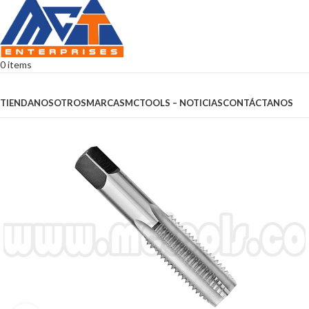
0
items
Browse Categories
TIENDA
NOSOTROS
MARCAS
MCTOOLS – NOTICIAS
CONTÁCTANOS