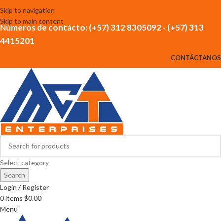
Skip to navigation
Skip to main content
Números de contácto: (+57) 312 8305092 - (+57) 313
4415201
CONTÁCTANOS
Select category
Search
Login / Register
0
items
$
0.00
Menu