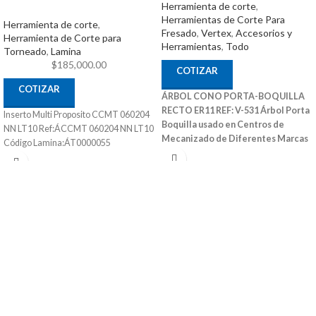
Herramienta de corte
,
Herramientas de Corte Para
Herramienta de corte
,
Fresado
,
Vertex
,
Accesorios y
Herramienta de Corte para
Herramientas
,
Todo
Torneado
,
Lamina
$
185,000.00
COTIZAR
COTIZAR
ÁRBOL CONO PORTA-BOQUILLA
RECTO ER11 REF: V-531
Árbol Porta
Inserto Multi Proposito CCMT 060204
Boquilla usado en Centros de
NN LT10 Ref:ÁCCMT 060204 NN LT10
Mecanizado de Diferentes Marcas
Código Lamina:ÁT0000055
También Puede Ser Utilizado en
Fresadoras Convencionales y Otras
Maquinas Convencionales
Ref: V-
531 Medidas (DxL): 16X100 Código:
3007-311 Marca: Vertex