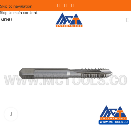
Skip to navigation
Skip to main content
MENU
Click to enlarge