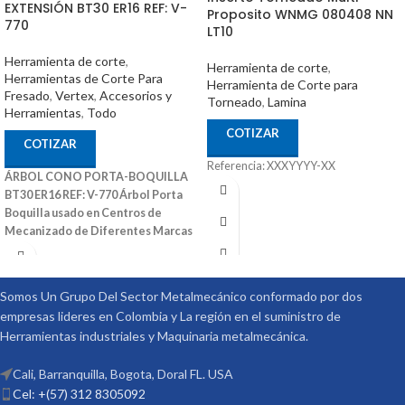
EXTENSIÓN BT30 ER16 REF: V-
Proposito WNMG 080408 NN
770
LT10
Herramienta de corte
,
Herramienta de corte
,
Herramientas de Corte Para
Herramienta de Corte para
Fresado
,
Vertex
,
Accesorios y
Torneado
,
Lamina
Herramientas
,
Todo
COTIZAR
COTIZAR
Referencia: XXXYYYY-XX
ÁRBOL CONO PORTA-BOQUILLA
BT30 ER16 REF: V-770
Árbol Porta
Boquilla usado en Centros de
Mecanizado de Diferentes Marcas
Ref: V-770 Medidas (Diam x Long x
Rosca): 28mm x 60mm x M12 RPM:
7000 precisión: 0,005mm Código:
Somos Un Grupo Del Sector Metalmecánico conformado por dos
3031-301 Marca: Vertex
empresas lideres en Colombia y La región en el suministro de
Herramientas industriales y Maquinaria metalmecánica.
Cali, Barranquilla, Bogota, Doral FL. USA
Cel: +(57) 312 8305092