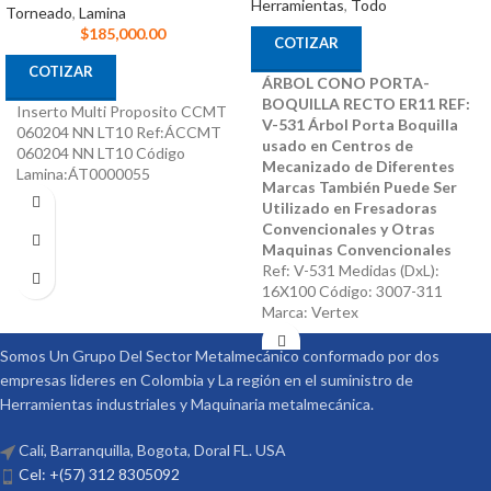
Herramientas
,
Todo
Torneado
,
Lamina
$
185,000.00
COTIZAR
COTIZAR
ÁRBOL CONO PORTA-
BOQUILLA RECTO ER11 REF:
Inserto Multi Proposito CCMT
V-531
Árbol Porta Boquilla
060204 NN LT10 Ref:ÁCCMT
usado en Centros de
060204 NN LT10 Código
Mecanizado de Diferentes
Lamina:ÁT0000055
Marcas
También Puede Ser
Utilizado en Fresadoras
Convencionales y Otras
Maquinas Convencionales
Ref: V-531 Medidas (DxL):
16X100 Código: 3007-311
Marca: Vertex
Somos Un Grupo Del Sector Metalmecánico conformado por dos
empresas lideres en Colombia y La región en el suministro de
Herramientas industriales y Maquinaria metalmecánica.
Cali, Barranquilla, Bogota, Doral FL. USA
Cel: +(57) 312 8305092