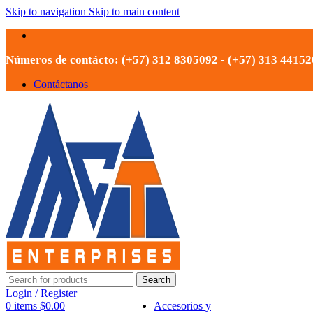
Skip to navigation
Skip to main content
Números de contácto: (+57) 312 8305092 - (+57) 313 4415
Contáctanos
Search
Login / Register
0
items
$
0.00
Accesorios y