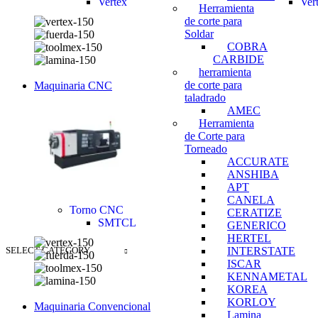
Vertex
Ver
Herramienta
de corte para
Soldar
COBRA
CARBIDE
herramienta
de corte para
Maquinaria CNC
taladrado
AMEC
Herramienta
de Corte para
Torneado
ACCURATE
ANSHIBA
APT
CANELA
Torno CNC
CERATIZE
SMTCL
GENERICO
HERTEL
SELECT CATEGORY
INTERSTATE
ISCAR
KENNAMETAL
KOREA
KORLOY
Maquinaria Convencional
Lamina