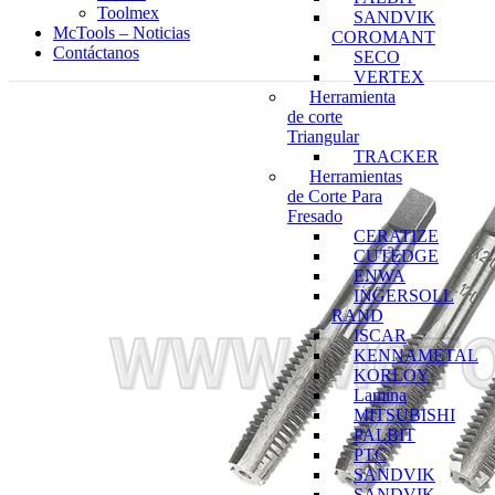
Toolmex
SANDVIK
McTools – Noticias
COROMANT
Contáctanos
SECO
VERTEX
Herramienta
de corte
Triangular
TRACKER
Herramientas
de Corte Para
Fresado
CERATIZE
CUTEDGE
ENWA
INGERSOLL
RAND
ISCAR
KENNAMETAL
KORLOY
Lamina
MITSUBISHI
PALBIT
PTC
SANDVIK
SANDVIK