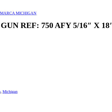
" MARCA MICHIGAN
N REF: 750 AFY 5/16″ X 1
o
,
Michigan