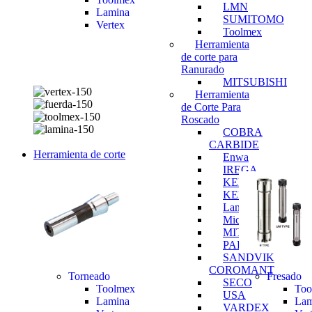
LMN
Lamina
SUMITOMO
Vertex
Toolmex
Herramienta
de corte para
Ranurado
MITSUBISHI
Herramienta
de Corte Para
Roscado
COBRA
CARBIDE
Herramienta de corte
Enwa
IREGA
KENNAMETAL
KENT
Lamina
Michigan
MITSUBISHI
PALBIT
SANDVIK
COROMANT
Torneado
Fresado
SECO
Toolmex
Too
USA
Lamina
Lam
VARDEX