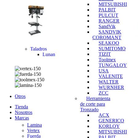
MITSUBISHI
PALBIT
PULCUT
RANGER
SandVik
SANDVIK
COROMANT
SEAKOO
SUMITOMO
Taladros
TIZIT
Lunan
Toolmex
TUNGALOY
USA
VALENITE
WALTER
WURNHER
ZCC
Otros
Herramienta
de corte para
Tienda
Tronzado
Nosotros
ACX
Marcas
GENERICO
Lamina
KORLOY
Vertex
MITSUBISHI
Fuerda
PALBIT