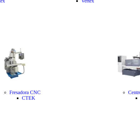
tex
Vertex
Fresadora CNC
Centr
CTEK