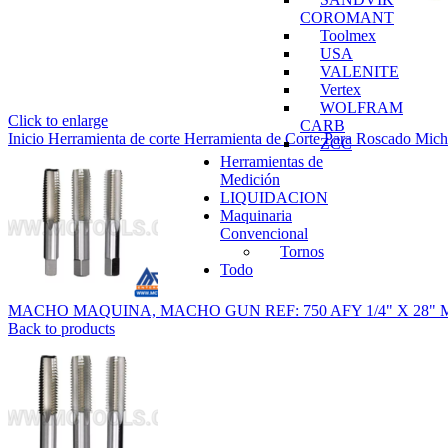
COROMANT
Toolmex
USA
VALENITE
Vertex
WOLFRAM
Click to enlarge
CARB
Inicio
Herramienta de corte
Herramienta de Corte Para Roscado
Mich
ZCC
Herramientas de
Medición
LIQUIDACION
Maquinaria
Convencional
Tornos
Todo
MACHO MAQUINA, MACHO GUN REF: 750 AFY 1/4" X 28
Back to products