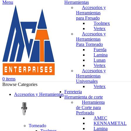
Menu
Herramientas
Accesorios y
Herramientas
para Fresado
Toolmex
Vertex
Accesorios y
Herramientas
Para Torneado
Fuerda
Lamina
Lunan
Vertex
Accesorios y
Herramientas
0
items
Universales
Browse Categories
Vertex
Ferreteria
Accesorios y Herramientas
Herramienta de corte
Herramienta
de Corte para
Perforado
AMEC
KENNAMETAL
Torneado
Lamina
Toolmex