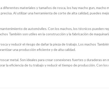
 diferentes materiales y tamaños de rosca, los hay macho gun, macho ma
ecisa. Al utilizar una herramienta de corte de alta calidad, puedes mejora
mantenimiento de automóviles. Con los machos, los técnicos pueden repar
achos También son utiles en la construcción y la fabricación de maquinari
 rosca y reducir el riesgo de dañar la pieza de trabajo. Los machos Tambié
ntizar una producción eficiente y de alta calidad.
oscar metal. Son ideales para crear conexiones fuertes y duraderas en m
orar la eficiencia de tu trabajo y reducir el tiempo de producción. Con l