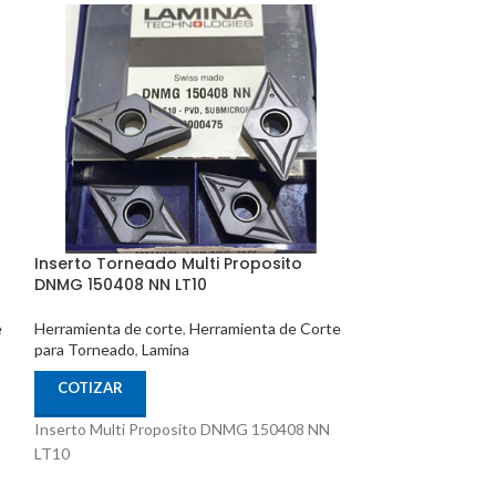
Inserto Torneado Multi Proposito
Inserto Tornea
DNMG 150408 NN LT10
DNMG 150404 N
e
Herramienta de corte
,
Herramienta de Corte
Herramienta de c
para Torneado
,
Lamina
para Torneado
,
La
COTIZAR
COTIZAR
Inserto Multi Proposito DNMG 150408 NN
Inserto Multi P
LT10
LT10