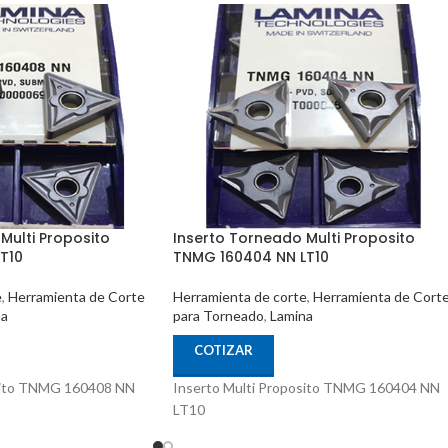
Multi Proposito
Inserto Torneado Multi Proposito
T10
TNMG 160404 NN LT10
e
,
Herramienta de Corte
Herramienta de corte
,
Herramienta de Cort
na
para Torneado
,
Lamina
COTIZAR
osito TNMG 160408 NN
Inserto Multi Proposito TNMG 160404 NN
LT10