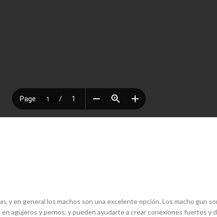
un, y en general los machos son una excelente opción. Los macho gun son
as en agujeros y pernos, y pueden ayudarte a crear conexiones fuertes y 