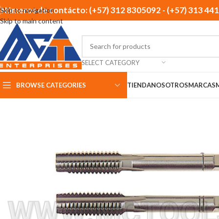
Números de contácto: (+57) 312 8305092 - (+57) 313 44
Skip to navigation
Skip to main content
SELECT CATEGORY
BROWSE CATEGORIES
TIENDA
NOSOTROS
MARCAS