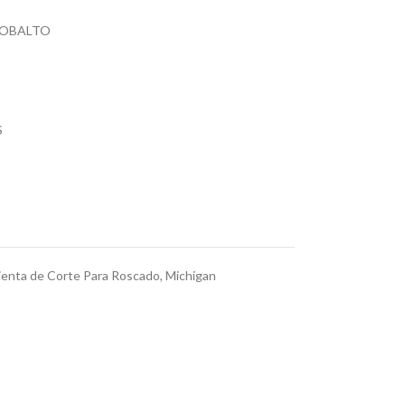
COBALTO
S
enta de Corte Para Roscado
,
Michigan