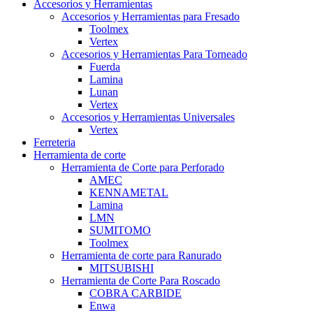
Accesorios y Herramientas
Accesorios y Herramientas para Fresado
Toolmex
Vertex
Accesorios y Herramientas Para Torneado
Fuerda
Lamina
Lunan
Vertex
Accesorios y Herramientas Universales
Vertex
Ferreteria
Herramienta de corte
Herramienta de Corte para Perforado
AMEC
KENNAMETAL
Lamina
LMN
SUMITOMO
Toolmex
Herramienta de corte para Ranurado
MITSUBISHI
Herramienta de Corte Para Roscado
COBRA CARBIDE
Enwa