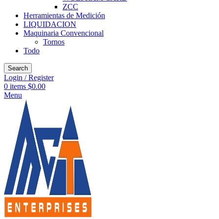
ZCC
Herramientas de Medición
LIQUIDACION
Maquinaria Convencional
Tornos
Todo
Search
Login / Register
0
items
$
0.00
Menu