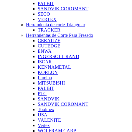
PALBIT
SANDVIK COROMANT
SECO
VERTEX
Herramienta de corte Triangular
TRACKER
Herramientas de Corte Para Fresado
CERATIZE
CUTEDGE
ENWA
INGERSOLL RAND
ISCAR
KENNAMETAL
KORLOY
Lamina
MITSUBISHI
PALBIT
PTC
SANDVIK
SANDVIK COROMANT
Toolmex
USA
VALENITE
Vertex
WOLFRAM CARB