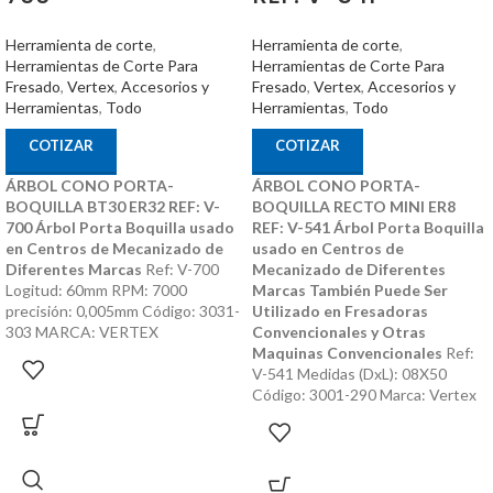
Herramienta de corte
,
Herramienta de corte
,
Herramientas de Corte Para
Herramientas de Corte Para
Fresado
,
Vertex
,
Accesorios y
Fresado
,
Vertex
,
Accesorios y
Herramientas
,
Todo
Herramientas
,
Todo
COTIZAR
COTIZAR
ÁRBOL CONO PORTA-
ÁRBOL CONO PORTA-
BOQUILLA BT30 ER32 REF: V-
BOQUILLA RECTO MINI ER8
700
Árbol Porta Boquilla usado
REF: V-541
Árbol Porta Boquilla
en Centros de Mecanizado de
usado en Centros de
Diferentes Marcas
Ref: V-700
Mecanizado de Diferentes
Logitud: 60mm RPM: 7000
Marcas
También Puede Ser
precisión: 0,005mm Código: 3031-
Utilizado en Fresadoras
303 MARCA: VERTEX
Convencionales y Otras
Maquinas Convencionales
Ref:
V-541 Medidas (DxL): 08X50
Código: 3001-290 Marca: Vertex