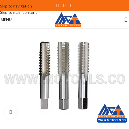
Skip to navigation
Skip to main content
MENU
Click to enlarge