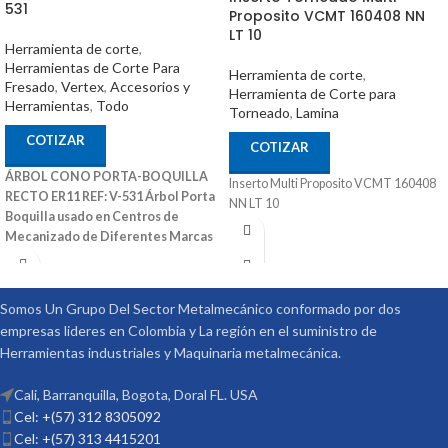
531
Proposito VCMT 160408 NN
LT 10
Herramienta de corte
,
Herramientas de Corte Para
Herramienta de corte
,
Fresado
,
Vertex
,
Accesorios y
Herramienta de Corte para
Herramientas
,
Todo
Torneado
,
Lamina
COTIZAR
COTIZAR
ÁRBOL CONO PORTA-BOQUILLA
Inserto Multi Proposito VCMT 160408
RECTO ER11 REF: V-531
Árbol Porta
NN LT 10
Boquilla usado en Centros de
Mecanizado de Diferentes Marcas
También Puede Ser Utilizado en
Fresadoras Convencionales y Otras
Maquinas Convencionales
Ref: V-
Somos Un Grupo Del Sector Metalmecánico conformado por dos
531 Medidas (DxL): 16X100 Código:
empresas lideres en Colombia y La región en el suministro de
3007-311 Marca: Vertex
Herramientas industriales y Maquinaria metalmecánica.
Cali, Barranquilla, Bogota, Doral FL. USA
Cel: +(57) 312 8305092
Cel: +(57) 313 4415201