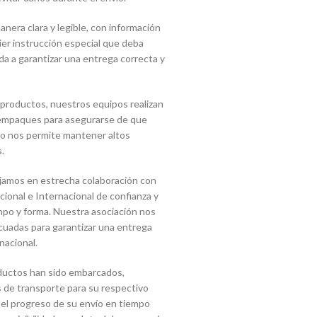
era clara y legible, con información
uier instrucción especial que deba
a a garantizar una entrega correcta y
 productos, nuestros equipos realizan
s empaques para asegurarse de que
sto nos permite mantener altos
.
jamos en estrecha colaboración con
onal e Internacional de confianza y
mpo y forma. Nuestra asociación nos
cuadas para garantizar una entrega
nacional.
ductos han sido embarcados,
 de transporte para su respectivo
 el progreso de su envío en tiempo