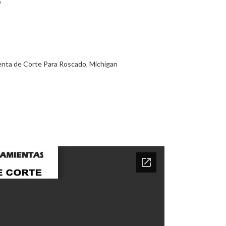
S
enta de Corte Para Roscado
,
Michigan