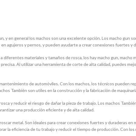
un, y en general los machos son una excelente opción. Los macho gun son
as en agujeros y pernos, y pueden ayudarte a crear conexiones fuertes y 
 diferentes materiales y tamaños de rosca, los hay macho gun, macho ma
ecisa. Al utilizar una herramienta de corte de alta calidad, puedes mejora
mantenimiento de automóviles. Con los machos, los técnicos pueden repar
achos También son utiles en la construcción y la fabricación de maquinari
 rosca y reducir el riesgo de dañar la pieza de trabajo. Los machos Tambié
ntizar una producción eficiente y de alta calidad.
oscar metal. Son ideales para crear conexiones fuertes y duraderas en m
orar la eficiencia de tu trabajo y reducir el tiempo de producción. Con l