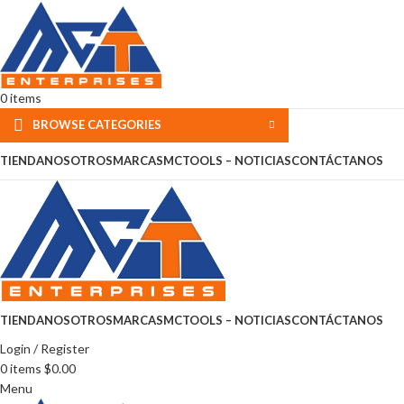
0
items
BROWSE CATEGORIES
TIENDA
NOSOTROS
MARCAS
MCTOOLS – NOTICIAS
CONTÁCTANOS
TIENDA
NOSOTROS
MARCAS
MCTOOLS – NOTICIAS
CONTÁCTANOS
Login / Register
0
items
$
0.00
Menu