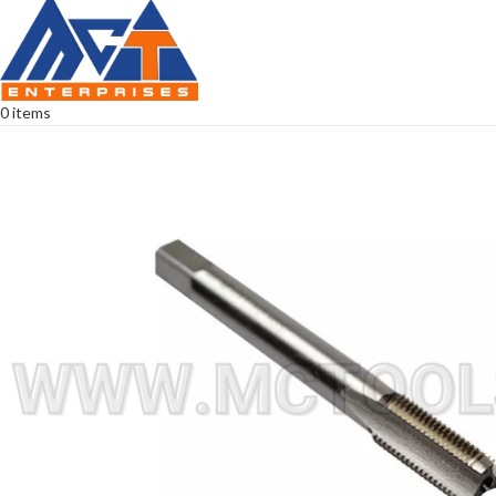
0
items