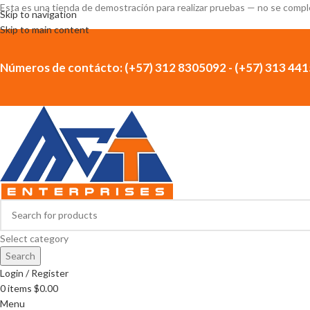
Esta es una tienda de demostración para realizar pruebas — no se comp
Skip to navigation
Skip to main content
Números de contácto: (+57) 312 8305092 - (+57) 313 44
Select category
Search
Login / Register
0
items
$
0.00
Menu