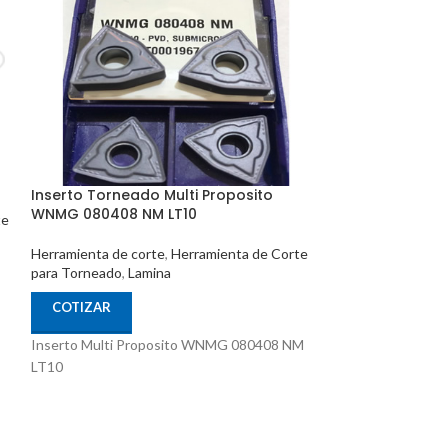
Inserto Torneado Multi Proposito
Inserto Tornea
WNMG 080408 NM LT10
VCMT 160408 NN
te
Herramienta de corte
,
Herramienta de Corte
Herramienta de c
para Torneado
,
Lamina
para Torneado
,
La
COTIZAR
COTIZAR
Inserto Multi Proposito WNMG 080408 NM
Inserto Multi Pr
LT10
10
y