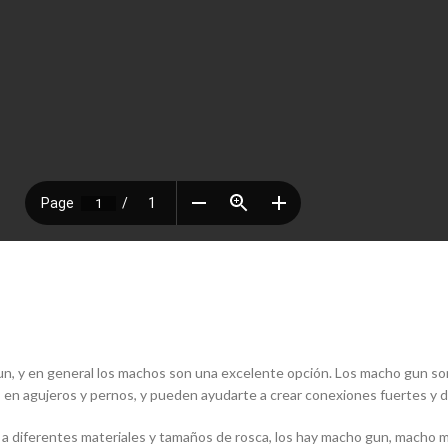
un, y en general los machos son una excelente opción. Los macho gun son
as en agujeros y pernos, y pueden ayudarte a crear conexiones fuertes y 
 diferentes materiales y tamaños de rosca, los hay macho gun, macho ma