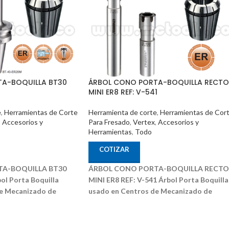
A-BOQUILLA BT30
ÁRBOL CONO PORTA-BOQUILLA RECTO
MINI ER8 REF: V-541
e
,
Herramientas de Corte
Herramienta de corte
,
Herramientas de Cor
,
Accesorios y
Para Fresado
,
Vertex
,
Accesorios y
Herramientas
,
Todo
COTIZAR
A-BOQUILLA BT30
ÁRBOL CONO PORTA-BOQUILLA RECTO
ol Porta Boquilla
MINI ER8 REF: V-541
Árbol Porta Boquilla
e Mecanizado de
usado en Centros de Mecanizado de
ef: V-700 Logitud:
Diferentes Marcas
También Puede Ser
cisión: 0,005mm
Utilizado en Fresadoras Convencionales 
MARCA: VERTEX
Otras Maquinas Convencionales
Ref: V-