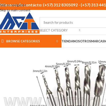
Números de contácto: (+57) 312 8305092 - (+57) 313 44
Skip to navigation
Skip to main content
SELECT CATEGORY
BROWSE CATEGORIES
TIENDA
NOSOTROS
MARCAS