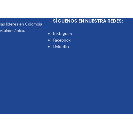
541 Medidas (DxL): 08X50 Código: 3001-29
Marca: Vertex
SÍGUENOS EN NUESTRA REDES:
s lideres en Colombia
metalmecánica.
Instagram
Facebook
LinkedIn