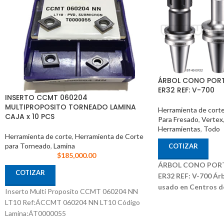
ÁRBOL CONO PORT
ER32 REF: V-700
INSERTO CCMT 060204
MULTIPROPOSITO TORNEADO LAMINA
Herramienta de cort
CAJA x 10 PCS
Para Fresado
,
Vertex
Herramientas
,
Todo
Herramienta de corte
,
Herramienta de Corte
para Torneado
,
Lamina
COTIZAR
$
185,000.00
ÁRBOL CONO PORT
COTIZAR
ER32 REF: V-700
Árb
usado en Centros d
Inserto Multi Proposito CCMT 060204 NN
Diferentes Marcas
R
LT10 Ref:ÁCCMT 060204 NN LT10 Código
60mm RPM: 7000 pre
Lamina:ÁT0000055
Código: 3031-303 