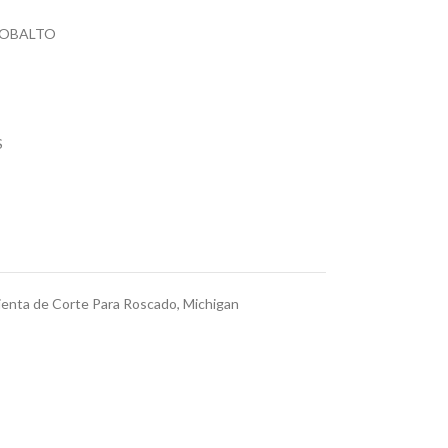
COBALTO
S
enta de Corte Para Roscado
,
Michigan