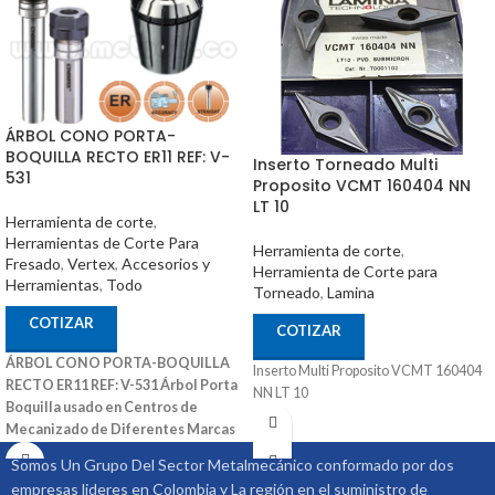
ÁRBOL CONO PORTA-
BOQUILLA RECTO ER11 REF: V-
Inserto Torneado Multi
531
Proposito VCMT 160404 NN
LT 10
Herramienta de corte
,
Herramientas de Corte Para
Herramienta de corte
,
Fresado
,
Vertex
,
Accesorios y
Herramienta de Corte para
Herramientas
,
Todo
Torneado
,
Lamina
COTIZAR
COTIZAR
ÁRBOL CONO PORTA-BOQUILLA
Inserto Multi Proposito VCMT 160404
RECTO ER11 REF: V-531
Árbol Porta
NN LT 10
Boquilla usado en Centros de
Mecanizado de Diferentes Marcas
También Puede Ser Utilizado en
Somos Un Grupo Del Sector Metalmecánico conformado por dos
Fresadoras Convencionales y Otras
empresas lideres en Colombia y La región en el suministro de