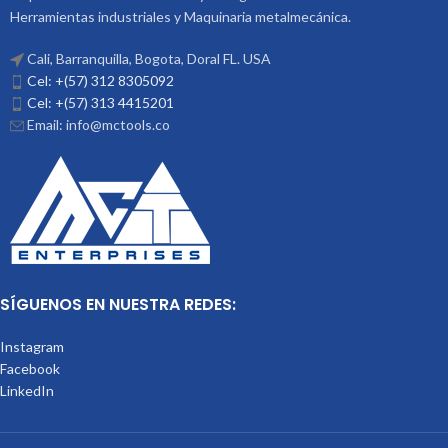
Maquinas Convencionales
Ref: V-
Herramientas industriales y Maquinaria metalmecánica.
531 Medidas (DxL): 16X100 Código:
3007-311 Marca: Vertex
Cali, Barranquilla, Bogota, Doral FL. USA
Cel: +(57) 312 8305092
Cel: +(57) 313 4415201
Email: info@mctools.co
SÍGUENOS EN NUESTRA REDES:
Instagram
Facebook
LinkedIn