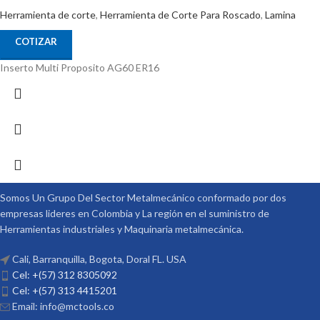
Herramienta de corte
,
Herramienta de Corte Para Roscado
,
Lamina
COTIZAR
Inserto Multi Proposito AG60 ER16
Somos Un Grupo Del Sector Metalmecánico conformado por dos
empresas lideres en Colombia y La región en el suministro de
Herramientas industriales y Maquinaria metalmecánica.
Cali, Barranquilla, Bogota, Doral FL. USA
Cel: +(57) 312 8305092
Cel: +(57) 313 4415201
Email: info@mctools.co