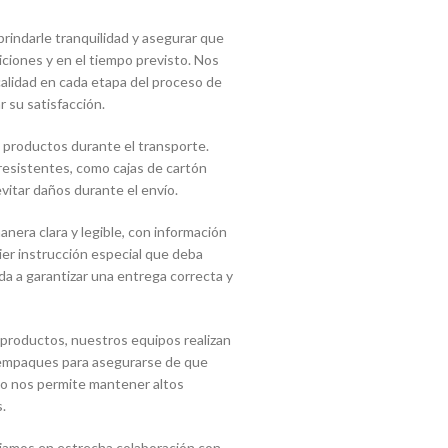
indarle tranquilidad y asegurar que
ciones y en el tiempo previsto. Nos
lidad en cada etapa del proceso de
r su satisfacción.
 productos durante el transporte.
 resistentes, como cajas de cartón
vitar daños durante el envío.
era clara y legible, con información
uier instrucción especial que deba
a a garantizar una entrega correcta y
 productos, nuestros equipos realizan
s empaques para asegurarse de que
sto nos permite mantener altos
.
jamos en estrecha colaboración con