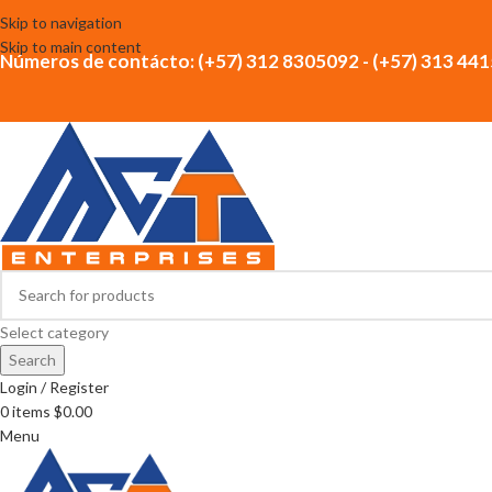
Skip to navigation
Skip to main content
Números de contácto: (+57) 312 8305092 - (+57) 313 44
Select category
Search
Login / Register
0
items
$
0.00
Menu