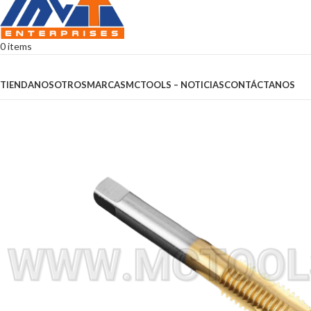
0
items
Browse Categories
TIENDA
NOSOTROS
MARCAS
MCTOOLS – NOTICIAS
CONTÁCTANOS