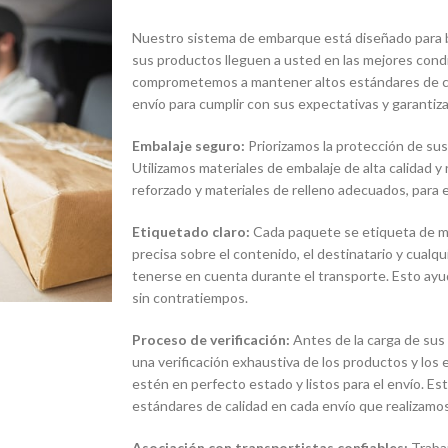
Nuestro sistema de embarque está diseñado para br
sus productos lleguen a usted en las mejores condi
comprometemos a mantener altos estándares de ca
envío para cumplir con sus expectativas y garantiza
Embalaje seguro:
Priorizamos la protección de sus
Utilizamos materiales de embalaje de alta calidad y
reforzado y materiales de relleno adecuados, para e
Etiquetado claro:
Cada paquete se etiqueta de man
precisa sobre el contenido, el destinatario y cualq
tenerse en cuenta durante el transporte. Esto ayud
sin contratiempos.
Proceso de verificación:
Antes de la carga de sus
una verificación exhaustiva de los productos y lo
estén en perfecto estado y listos para el envío. E
estándares de calidad en cada envío que realizamos
Asociación con transportistas confiables:
Traba