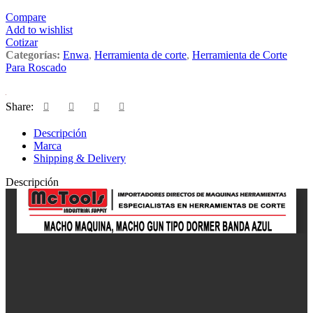
Compare
Add to wishlist
Cotizar
Categorías:
Enwa
,
Herramienta de corte
,
Herramienta de Corte
Para Roscado
Share:
Descripción
Marca
Shipping & Delivery
Descripción