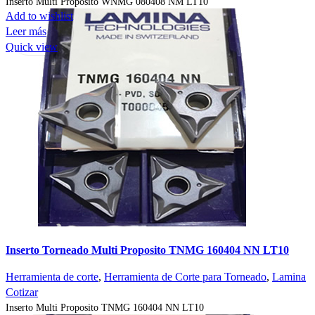
Inserto Multi Proposito WNMG 080408 NM LT10
Add to wishlist
Leer más
Quick view
Inserto Torneado Multi Proposito TNMG 160404 NN LT10
Herramienta de corte
,
Herramienta de Corte para Torneado
,
Lamina
Cotizar
Inserto Multi Proposito TNMG 160404 NN LT10