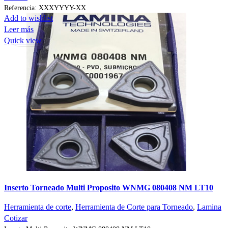
Referencia: XXXYYYY-XX
Add to wishlist
Leer más
Quick view
Inserto Torneado Multi Proposito WNMG 080408 NM LT10
Herramienta de corte
,
Herramienta de Corte para Torneado
,
Lamina
Cotizar