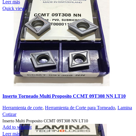
Leer más
Quick view
Inserto Torneado Multi Proposito CCMT 09T308 NN LT10
Herramienta de corte
,
Herramienta de Corte para Torneado
,
Lamina
Cotizar
Inserto Multi Proposito CCMT 09T308 NN LT10
Add to wishlist
Leer más