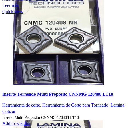
Leer más
Quick view
Inserto Torneado Multi Proposito CNNMG 120408 LT10
Herramienta de corte
,
Herramienta de Corte para Torneado
,
Lamina
Cotizar
Inserto Multi Proposito CNNMG 120408 LT10
Add to wishlist