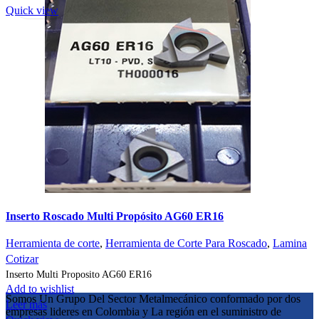
Quick view
Inserto Roscado Multi Propósito AG60 ER16
Herramienta de corte
,
Herramienta de Corte Para Roscado
,
Lamina
Cotizar
Inserto Multi Proposito AG60 ER16
Add to wishlist
Somos Un Grupo Del Sector Metalmecánico conformado por dos
Leer más
empresas lideres en Colombia y La región en el suministro de