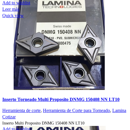
Add to wishlist
Leer más
Quick view
Inserto Torneado Multi Proposito DNMG 150408 NN LT10
Herramienta de corte
,
Herramienta de Corte para Torneado
,
Lamina
Cotizar
Inserto Multi Proposito DNMG 150408 NN LT10
Add to wishlist