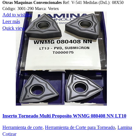
Otras Maquinas Convencionales
Ref: V-541 Medidas (DxL): 08X50
Código: 3001-290 Marca: Vertex
Add to wishlist
Leer más
Quick view
Inserto Torneado Multi Proposito WNMG 080408 NN LT10
Herramienta de corte
,
Herramienta de Corte para Torneado
,
Lamina
Cotizar