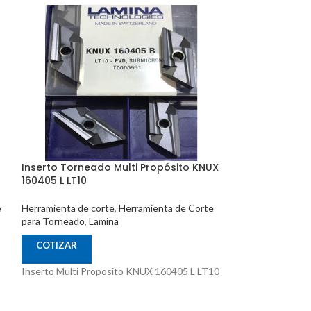
Inserto Torneado Multi Propósito KNUX
Inserto Tornea
160405 L LT10
DNMG 150404 N
e
Herramienta de corte
,
Herramienta de Corte
Herramienta de c
para Torneado
,
Lamina
para Torneado
,
La
COTIZAR
COTIZAR
Inserto Multi Proposito KNUX 160405 L LT10
Inserto Multi P
LT10