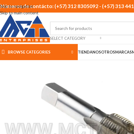
Números de contácto: (+57) 312 8305092 - (+57) 313 44
Skip to navigation
Skip to main content
SELECT CATEGORY
BROWSE CATEGORIES
TIENDA
NOSOTROS
MARCAS