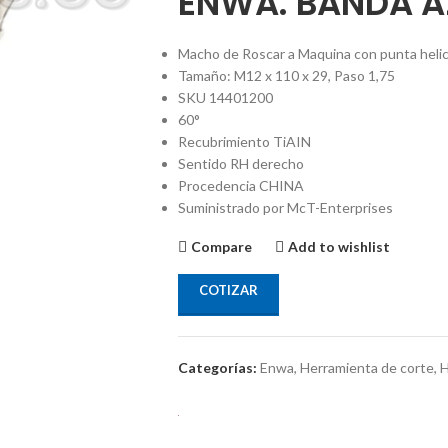
ENWA. BANDA A
Macho de Roscar a Maquina con punta helic
Tamaño: M12 x 110 x 29, Paso 1,75
SKU 14401200
60°
Recubrimiento TiAIN
Sentido RH derecho
Procedencia CHINA
Suministrado por McT-Enterprises
Compare
Add to wishlist
COTIZAR
Categorías:
Enwa
,
Herramienta de corte
,
H