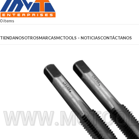
0
items
Browse Categories
TIENDA
NOSOTROS
MARCAS
MCTOOLS – NOTICIAS
CONTÁCTANOS