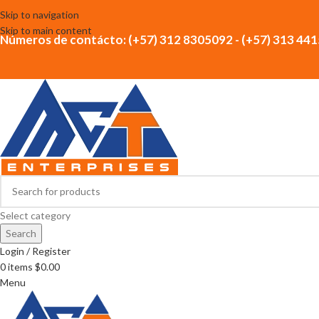
Skip to navigation
Skip to main content
Números de contácto: (+57) 312 8305092 - (+57) 313 44
Select category
Search
Login / Register
0
items
$
0.00
Menu