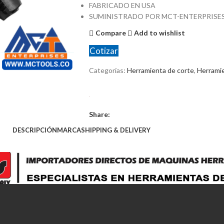
FABRICADO EN USA
SUMINISTRADO POR MCT-ENTERPRISE
Compare
Add to wishlist
Cotizar
Categorías:
Herramienta de corte
,
Herrami
Share:
DESCRIPCIÓN
MARCA
SHIPPING & DELIVERY