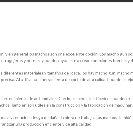
un, y en general los machos son una excelente opción. Los macho gun son
as en agujeros y pernos, y pueden ayudarte a crear conexiones fuertes y 
 diferentes materiales y tamaños de rosca, los hay macho gun, macho ma
ecisa. Al utilizar una herramienta de corte de alta calidad, puedes mejora
mantenimiento de automóviles. Con los machos, los técnicos pueden repar
achos También son utiles en la construcción y la fabricación de maquinari
 rosca y reducir el riesgo de dañar la pieza de trabajo. Los machos Tambié
ntizar una producción eficiente y de alta calidad.