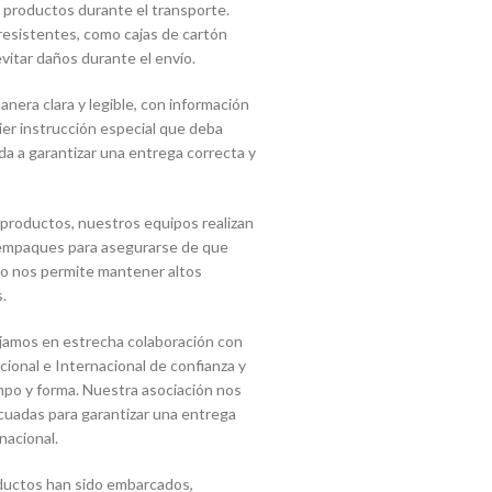
 productos durante el transporte.
 resistentes, como cajas de cartón
vitar daños durante el envío.
era clara y legible, con información
uier instrucción especial que deba
a a garantizar una entrega correcta y
 productos, nuestros equipos realizan
s empaques para asegurarse de que
sto nos permite mantener altos
.
jamos en estrecha colaboración con
onal e Internacional de confianza y
mpo y forma. Nuestra asociación nos
cuadas para garantizar una entrega
nacional.
ductos han sido embarcados,