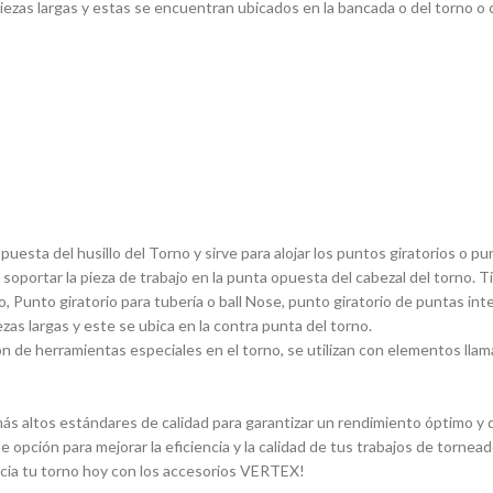
ezas largas y estas se encuentran ubicados en la bancada o del torno o ca
sta del husillo del Torno y sirve para alojar los puntos giratorios o pun
 soportar la pieza de trabajo en la punta opuesta del cabezal del torno. 
, Punto giratorio para tuberí­a o ball Nose, punto giratorio de puntas in
ezas largas y este se ubica en la contra punta del torno.
 de herramientas especiales en el torno, se utilizan con elementos llam
s altos estándares de calidad para garantizar un rendimiento óptimo y du
e opción para mejorar la eficiencia y la calidad de tus trabajos de torn
ncia tu torno hoy con los accesorios VERTEX!