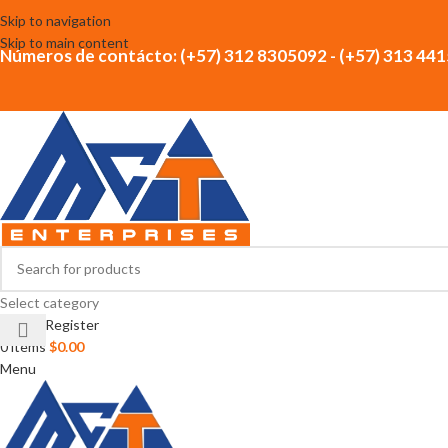
Skip to navigation
Skip to main content
Números de contácto: (+57) 312 8305092 - (+57) 313 44
Select category
Login / Register
0
items
$
0.00
Menu