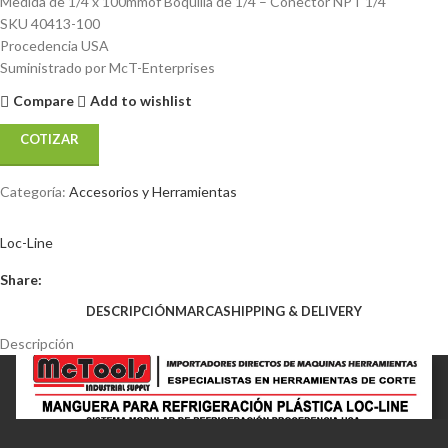
Medida de 1/4 x 100mmof Boquilla de 1/4 – Conector NPT 1/4
SKU 40413-100
Procedencia USA
Suministrado por McT-Enterprises
Compare
Add to wishlist
COTIZAR
Categoría:
Accesorios y Herramientas
Loc-Line
Share:
DESCRIPCIÓN
MARCA
SHIPPING & DELIVERY
Descripción