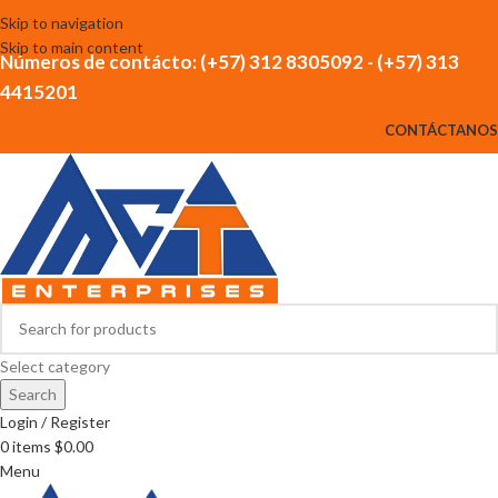
Skip to navigation
Skip to main content
Números de contácto: (+57) 312 8305092 - (+57) 313
4415201
CONTÁCTANOS
Select category
Search
Login / Register
0
items
$
0.00
Menu