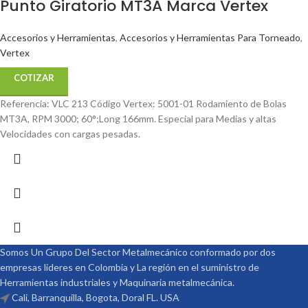
Punto Giratorio MT3A Marca Vertex
Accesorios y Herramientas
,
Accesorios y Herramientas Para Torneado
,
Vertex
COTIZAR
Referencia: VLC 213 Código Vertex: 5001-01 Rodamiento de Bolas
MT3A, RPM 3000; 60°;Long 166mm. Especial para Medias y altas
Velocidades con cargas pesadas.
Somos Un Grupo Del Sector Metalmecánico conformado por dos
empresas lideres en Colombia y La región en el suministro de
Herramientas industriales y Maquinaria metalmecánica.
Cali, Barranquilla, Bogota, Doral FL. USA