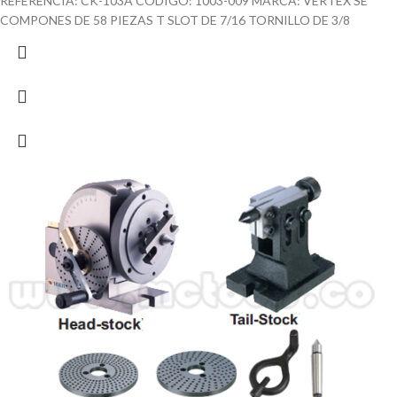
REFERENCIA: CK-103A CODIGO: 1003-009 MARCA: VERTEX SE
COMPONES DE 58 PIEZAS T SLOT DE 7/16 TORNILLO DE 3/8