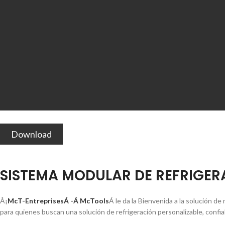
Download
SISTEMA MODULAR DE REFRIGER
Â¡
McT-EntreprisesÁ -Á McTools
Á le da la Bienvenida a la solución d
para quienes buscan una solución de refrigeración personalizable, confiabl