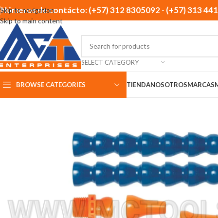
Números de contácto: (+57) 312 8305092 - (+57) 313 44
Skip to navigation
Skip to main content
SELECT CATEGORY
BROWSE CATEGORIES
TIENDA
NOSOTROS
MARCAS