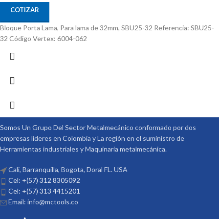
COTIZAR
Bloque Porta Lama, Para lama de 32mm, SBU25-32 Referencia: SBU25-
32 Código Vertex: 6004-062
Somos Un Grupo Del Sector Metalmecánico conformado por dos
empresas lideres en Colombia y La región en el suministro de
Herramientas industriales y Maquinaria metalmecánica.
Cali, Barranquilla, Bogota, Doral FL. USA
Cel: +(57) 312 8305092
Cel: +(57) 313 4415201
Email: info@mctools.co