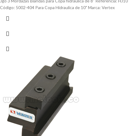
Jgo 3 Mordazas Blandas para Copa hidraulica de 8" Referencia: HJ10
Código: 5002-404 Para Copa Hidraulica de 10" Marca: Vertex