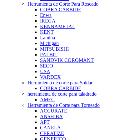
Herramienta de Corte Para Roscado
COBRA CARBIDE
Enwa
IREGA
KENNAMETAL
KENT
Lamina
Michigan
MITSUBISHI
PALBIT
SANDVIK COROMANT
SECO
USA
VARDEX
Herramienta de corte para Soldar
COBRA CARBIDE
herramienta de corte para taladrado
AMEC
Herramienta de Corte para Torneado
ACCURATE
ANSHIBA
APT
CANELA
CERATIZE
GENERICO