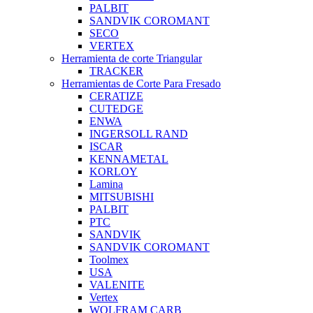
PALBIT
SANDVIK COROMANT
SECO
VERTEX
Herramienta de corte Triangular
TRACKER
Herramientas de Corte Para Fresado
CERATIZE
CUTEDGE
ENWA
INGERSOLL RAND
ISCAR
KENNAMETAL
KORLOY
Lamina
MITSUBISHI
PALBIT
PTC
SANDVIK
SANDVIK COROMANT
Toolmex
USA
VALENITE
Vertex
WOLFRAM CARB