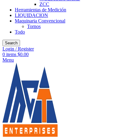
ZCC
Herramientas de Medición
LIQUIDACION
Maquinaria Convencional
Tornos
Todo
Search
Login / Register
0
items
$
0.00
Menu