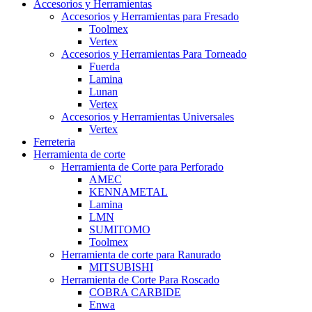
Accesorios y Herramientas
Accesorios y Herramientas para Fresado
Toolmex
Vertex
Accesorios y Herramientas Para Torneado
Fuerda
Lamina
Lunan
Vertex
Accesorios y Herramientas Universales
Vertex
Ferreteria
Herramienta de corte
Herramienta de Corte para Perforado
AMEC
KENNAMETAL
Lamina
LMN
SUMITOMO
Toolmex
Herramienta de corte para Ranurado
MITSUBISHI
Herramienta de Corte Para Roscado
COBRA CARBIDE
Enwa