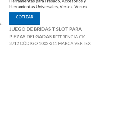
Herramientas para Fresado
,
Accesorios y
Herramientas Universales
,
Vertex
,
Vertex
COTIZAR
COTIZAR
Punto Giratorio,
V-
MT4 Referencia:
JUEGO DE BRIDAS T SLOT PARA
Vertex;Á5001-05
PIEZAS DELGADAS
REFERENCIA CK-
3712 CÓDIGO 1002-311 MARCA VERTEX
SE COMPONE DE 4 PIEZAS IDEAL PARA
SUJETAR PIEZAS PEQUEí‘AS O MEDIANAS
CON MECANIZADO LIVIANO SUJECIÓN
RÁPIDA TALADRO- FRESADORA -
EROSIONADORA