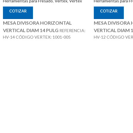
Herramientas para Fresado
,
Vertex
,
Vertex
Herramientas para F
COTIZAR
COTIZAR
MESA DIVISORA HORIZONTAL
MESA DIVISORA
VERTICAL DIAM 14 PULG
VERTICAL DIAM 
REFERENCIA:
HV-14 CÓDIGO VERTEX: 1001-005
HV-12 CÓDIGO VER
ACCESORIOS
A
MARCA: VERTEX
MARCA: VERTEX
OPCIONALES:
OPCIONALES:
CONTRA PUNTÁ REF: TS-
CON
4 PLATOS DIVISORES REF: DP-3
3 PLATOS DIVISORE