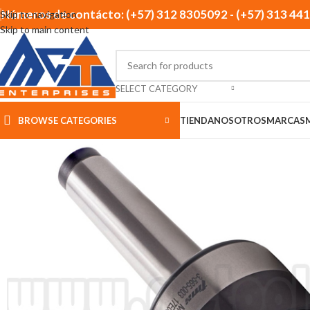
Números de contácto: (+57) 312 8305092 - (+57) 313 44
Skip to navigation
Skip to main content
SELECT CATEGORY
BROWSE CATEGORIES
TIENDA
NOSOTROS
MARCAS