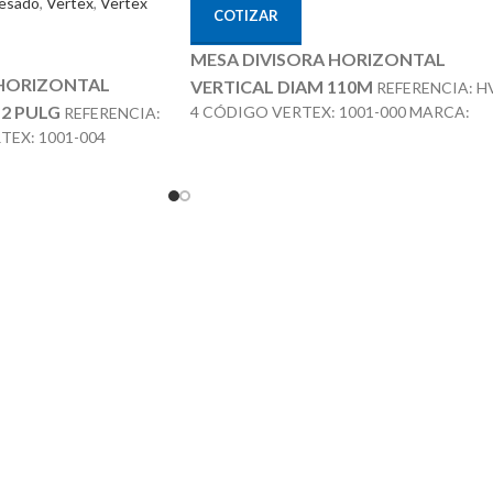
resado
,
Vertex
,
Vertex
COTIZAR
MESA DIVISORA HORIZONTAL
 HORIZONTAL
VERTICAL DIAM 110M
REFERENCIA: H
12 PULG
4 CÓDIGO VERTEX: 1001-000 MARCA:
REFERENCIA:
ACCESORIOS OPCIONALES:
TEX: 1001-004
VERTEX
CCESORIOS
CONTRA PUNTÁ REF: TS-1 PLATOS
DIVISORES REF: DP-1
TRA PUNTÁ REF: TS-
S REF: DP-3