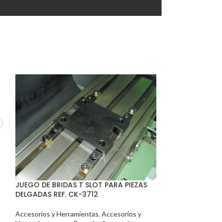
JUEGO DE BRIDAS T SLOT PARA PIEZAS
Punto Giratori
DELGADAS REF. CK-3712
Accesorios y Her
Accesorios y Herramientas
,
Accesorios y
Herramientas Par