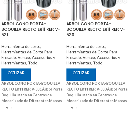
ÁRBOL CONO PORTA-
ÁRBOL CONO PORTA-
BOQUILLA RECTO ER11 REF: V-
BOQUILLA RECTO ER11 REF: V-
531
530
Herramienta de corte
,
Herramienta de corte
,
Herramientas de Corte Para
Herramientas de Corte Para
Fresado
,
Vertex
,
Accesorios y
Fresado
,
Vertex
,
Accesorios y
Herramientas
,
Todo
Herramientas
,
Todo
COTIZAR
COTIZAR
ÁRBOL CONO PORTA-BOQUILLA
ÁRBOL CONO PORTA-BOQUILLA
RECTO ER11 REF: V-531
Árbol Porta
RECTO ER11 REF: V-530
Árbol Porta
Boquilla usado en Centros de
Boquilla usado en Centros de
Mecanizado de Diferentes Marcas
Mecanizado de Diferentes Marcas
También Puede Ser Utilizado en
También Puede Ser Utilizado en
Fresadoras Convencionales y Otras
Fresadoras Convencionales y Otras
Maquinas Convencionales
Ref: V-
Maquinas Convencionales
Ref: V-
531 Medidas (DxL): 16X100 Código:
530 Medidas (DxL): 16X50 Código:
3007-311 Marca: Vertex
3007-300 Marca: Vertex