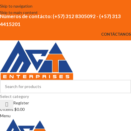
Skip to navigation
Skip to main content
Números de contácto: (+57) 312 8305092 - (+57) 313
4415201
CONTÁCTANOS
Select category
Login / Register
0
items
$
0.00
Menu