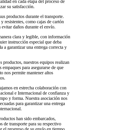
alidad en cada etapa del proceso de
zar su satisfacción.
us productos durante el transporte.
 y resistentes, como cajas de cartón
 evitar daños durante el envío.
anera clara y legible, con información
quier instrucción especial que deba
da a garantizar una entrega correcta y
s productos, nuestros equipos realizan
los empaques para asegurarse de que
sto nos permite mantener altos
os.
jamos en estrecha colaboración con
cional e Internacional de confianza y
iempo y forma. Nuestra asociación nos
ecuadas para garantizar una entrega
nternacional.
roductos han sido embarcados,
s de transporte para su respectivo
ar el progreso de su envío en tiempo