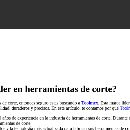
­der en herramientas de corte?
as de corte, entonces seguro estas buscando a
Toolmex
. Esta marca lí­d
idad, duraderos y precisos. En este artí­culo, te contamos por qué
Tool
años de experiencia en la industria de herramientas de corte. Durante e
amientas de corte.
os y la tecnologí­a más actualizada para fabricar sus herramientas de co