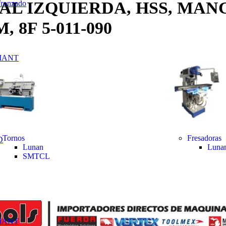
L IZQUIERDA, HSS, MAN
Tronzado
 8F 5-011-090
MANT
do
,
Toolmex
gular
 Fresado
Tornos
Fresadoras
D
Lunan
Luna
SMTCL
MANT