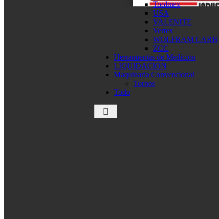
Toolmex
USA
VALENITE
Vertex
WOLFRAM CARB
ZCC
Herramientas de Medición
LIQUIDACION
Maquinaria Convencional
Tornos
Todo