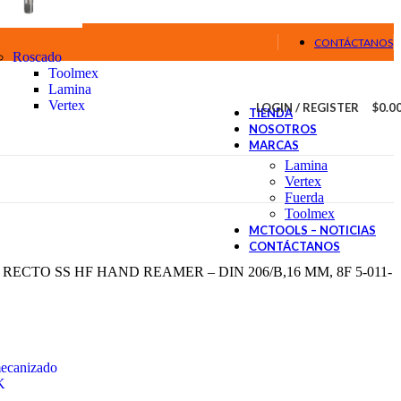
CONTÁCTANOS
Roscado
Toolmex
Lamina
Vertex
LOGIN / REGISTER
$
0.0
TIENDA
NOSOTROS
MARCAS
Lamina
Vertex
Fuerda
Toolmex
MCTOOLS – NOTICIAS
CONTÁCTANOS
CTO SS HF HAND REAMER – DIN 206/B,16 MM, 8F 5-011-
mecanizado
K