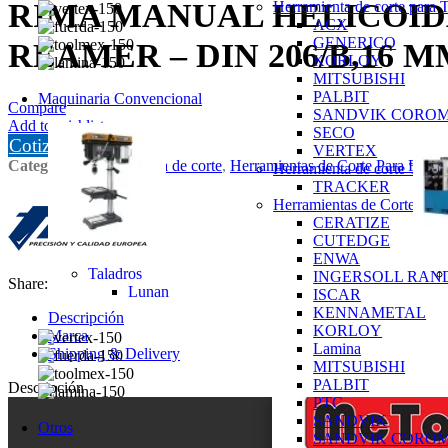
RIMA MANUAL HELICOIDA
Herramienta de corte para 
ACX
GENERICO
REAMER – DIN 206/B,16 MM,
KORLOY
MITSUBISHI
PALBIT
Maquinaria Convencional
Compare
SANDVIK CORO
Add to wishlist
SECO
Cotizar
VERTEX
Categorías:
Herramienta de corte
,
Herramientas de Corte Para Fresa
Herramienta de corte Trian
TRACKER
Herramientas de Corte Para
CERATIZE
CUTEDGE
ENWA
Taladros
INGERSOLL RAN
Share:
Lunan
ISCAR
KENNAMETAL
Descripción
KORLOY
Marca
Lamina
Shipping & Delivery
MITSUBISHI
PALBIT
Descripción
PTC
SANDVIK
Otros
SANDVIK CORO