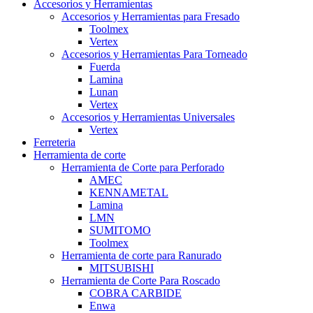
Accesorios y Herramientas
Accesorios y Herramientas para Fresado
Toolmex
Vertex
Accesorios y Herramientas Para Torneado
Fuerda
Lamina
Lunan
Vertex
Accesorios y Herramientas Universales
Vertex
Ferreteria
Herramienta de corte
Herramienta de Corte para Perforado
AMEC
KENNAMETAL
Lamina
LMN
SUMITOMO
Toolmex
Herramienta de corte para Ranurado
MITSUBISHI
Herramienta de Corte Para Roscado
COBRA CARBIDE
Enwa