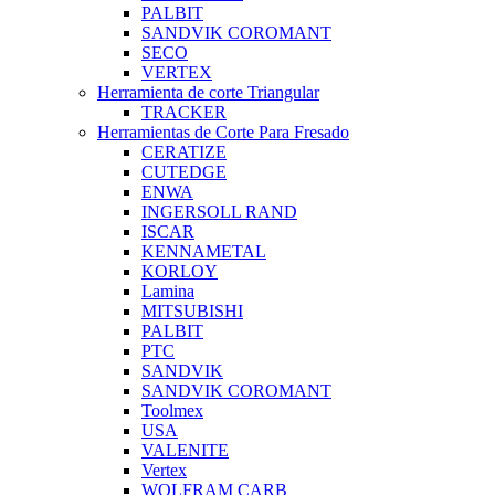
PALBIT
SANDVIK COROMANT
SECO
VERTEX
Herramienta de corte Triangular
TRACKER
Herramientas de Corte Para Fresado
CERATIZE
CUTEDGE
ENWA
INGERSOLL RAND
ISCAR
KENNAMETAL
KORLOY
Lamina
MITSUBISHI
PALBIT
PTC
SANDVIK
SANDVIK COROMANT
Toolmex
USA
VALENITE
Vertex
WOLFRAM CARB