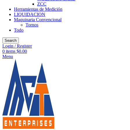
ZCC
Herramientas de Medición
LIQUIDACION
Maquinaria Convencional
Tornos
Todo
Search
Login / Register
0
items
$
0.00
Menu