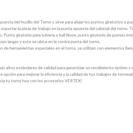
sta del husillo del Torno y sirve para alojar los puntos giratorios o pun
 soportar la pieza de trabajo en la punta opuesta del cabezal del torno. 
, Punto giratorio para tuberí­a o ball Nose, punto giratorio de puntas in
ezas largas y este se ubica en la contra punta del torno.
 de herramientas especiales en el torno, se utilizan con elementos llam
s altos estándares de calidad para garantizar un rendimiento óptimo y du
e opción para mejorar la eficiencia y la calidad de tus trabajos de torn
ncia tu torno hoy con los accesorios VERTEX!