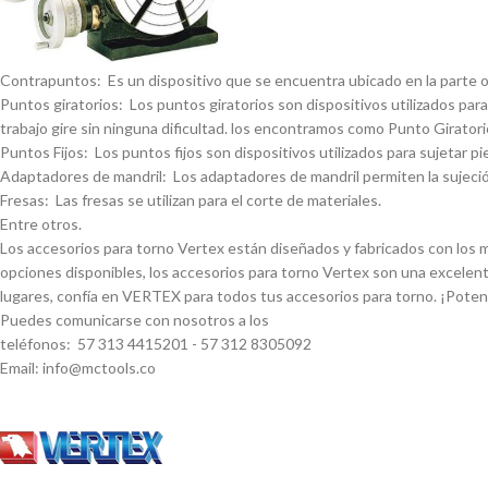
Contrapuntos: Es un dispositivo que se encuentra ubicado en la parte opue
Puntos giratorios: Los puntos giratorios son dispositivos utilizados para
trabajo gire sin ninguna dificultad. los encontramos como Punto Giratorio
Puntos Fijos: Los puntos fijos son dispositivos utilizados para sujetar pi
Adaptadores de mandril: Los adaptadores de mandril permiten la sujeción
Fresas: Las fresas se utilizan para el corte de materiales.
Entre otros.
Los accesorios para torno Vertex están diseñados y fabricados con los má
opciones disponibles, los accesorios para torno Vertex son una excelent
lugares, confí­a en VERTEX para todos tus accesorios para torno. ¡Pote
Puedes comunicarse con nosotros a los
teléfonos: 57 313 4415201 - 57 312 8305092
Email: info@mctools.co