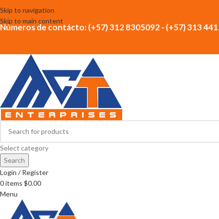
Skip to navigation
Skip to main content
Números de contácto: (+57) 312 8305092 - (+57) 313 44
Select category
Search
Login / Register
0
items
$
0.00
Menu