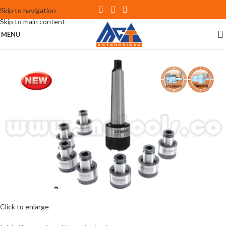
Skip to navigation
Skip to main content
MENU
Click to enlarge