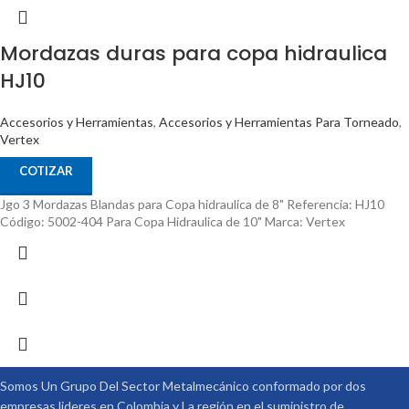
Mordazas duras para copa hidraulica
HJ10
Accesorios y Herramientas
,
Accesorios y Herramientas Para Torneado
,
Vertex
COTIZAR
Jgo 3 Mordazas Blandas para Copa hidraulica de 8" Referencia: HJ10
Código: 5002-404 Para Copa Hidraulica de 10" Marca: Vertex
Somos Un Grupo Del Sector Metalmecánico conformado por dos
empresas lideres en Colombia y La región en el suministro de