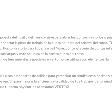
sta del husillo del Torno y sirve para alojar los puntos giratorios o pun
 soportar la pieza de trabajo en la punta opuesta del cabezal del torno. 
, Punto giratorio para tuberí­a o ball Nose, punto giratorio de puntas in
ezas largas y este se ubica en la contra punta del torno.
 de herramientas especiales en el torno, se utilizan con elementos llam
s altos estándares de calidad para garantizar un rendimiento óptimo y du
e opción para mejorar la eficiencia y la calidad de tus trabajos de torn
ncia tu torno hoy con los accesorios VERTEX!