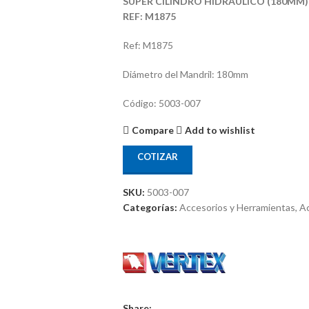
SUPER CILINDRO HIDRAULICO (180MM)
REF: M1875
Ref: M1875
Diámetro del Mandril: 180mm
Código: 5003-007
Compare
Add to wishlist
COTIZAR
SKU:
5003-007
Categorías:
Accesorios y Herramientas
,
Ac
Share: