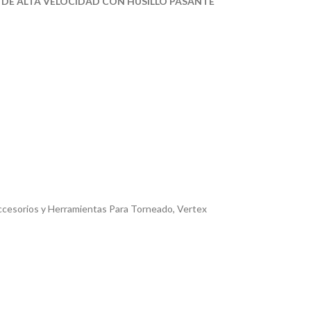
 DE ALTA VELOCIDAD CON HUSILLO PASANTE
cesorios y Herramientas Para Torneado
,
Vertex