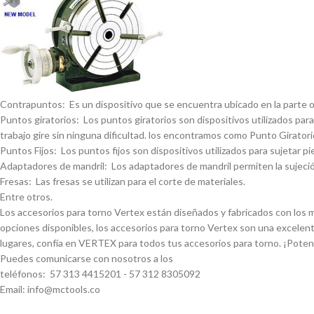
Contrapuntos: Es un dispositivo que se encuentra ubicado en la parte opue
Puntos giratorios: Los puntos giratorios son dispositivos utilizados para
trabajo gire sin ninguna dificultad. los encontramos como Punto Giratorio
Puntos Fijos: Los puntos fijos son dispositivos utilizados para sujetar pi
Adaptadores de mandril: Los adaptadores de mandril permiten la sujeción
Fresas: Las fresas se utilizan para el corte de materiales.
Entre otros.
Los accesorios para torno Vertex están diseñados y fabricados con los má
opciones disponibles, los accesorios para torno Vertex son una excelent
lugares, confí­a en VERTEX para todos tus accesorios para torno. ¡Pote
Puedes comunicarse con nosotros a los
teléfonos: 57 313 4415201 - 57 312 8305092
Email: info@mctools.co