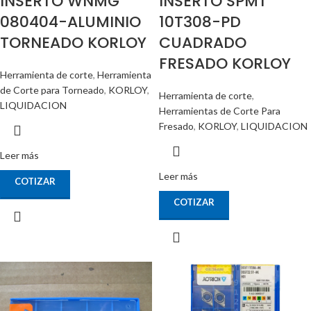
INSERTO WNMG
INSERTO SPMT
080404-ALUMINIO
10T308-PD
TORNEADO KORLOY
CUADRADO
FRESADO KORLOY
Herramienta de corte
,
Herramienta
de Corte para Torneado
,
KORLOY
,
Herramienta de corte
,
LIQUIDACION
Herramientas de Corte Para
Fresado
,
KORLOY
,
LIQUIDACION
Leer más
Leer más
COTIZAR
COTIZAR