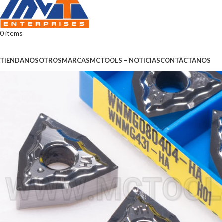
0
items
Browse Categories
TIENDA
NOSOTROS
MARCAS
MCTOOLS – NOTICIAS
CONTÁCTANOS