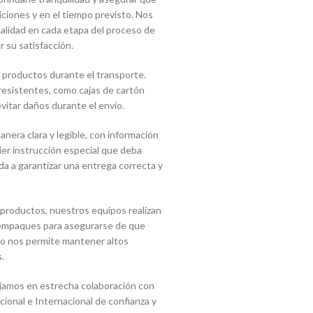
ciones y en el tiempo previsto. Nos
lidad en cada etapa del proceso de
r su satisfacción.
 productos durante el transporte.
 resistentes, como cajas de cartón
vitar daños durante el envío.
era clara y legible, con información
uier instrucción especial que deba
a a garantizar una entrega correcta y
 productos, nuestros equipos realizan
s empaques para asegurarse de que
sto nos permite mantener altos
.
jamos en estrecha colaboración con
onal e Internacional de confianza y