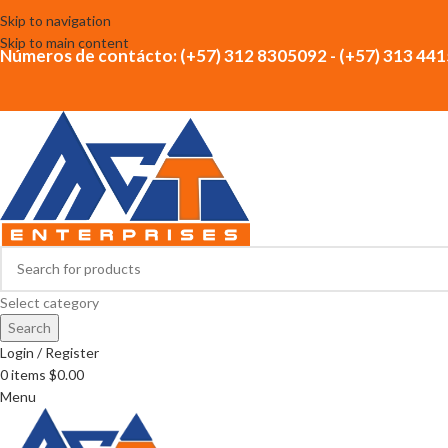
Skip to navigation
Skip to main content
Números de contácto: (+57) 312 8305092 - (+57) 313 44
Select category
Search
Login / Register
0
items
$
0.00
Menu