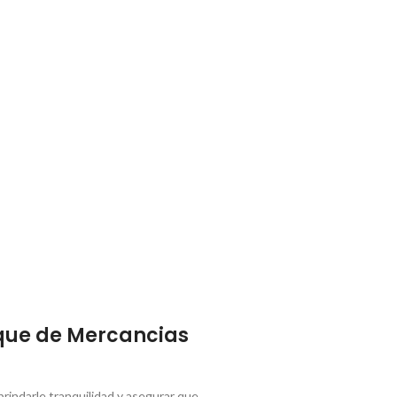
que de Mercancias
indarle tranquilidad y asegurar que