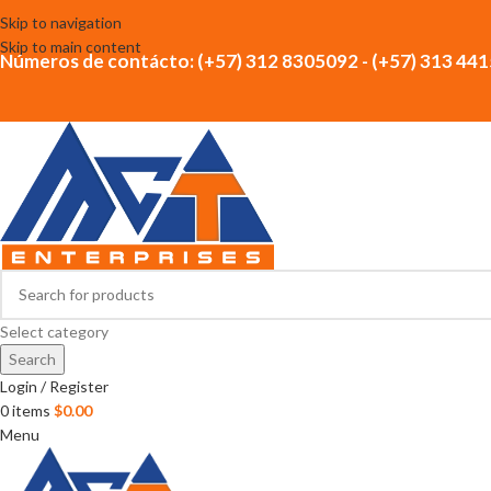
Skip to navigation
Skip to main content
Números de contácto: (+57) 312 8305092 - (+57) 313 44
Select category
Search
Login / Register
0
items
$
0.00
Menu