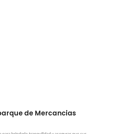
barque de Mercancias
para brindarle tranquilidad y asegurar que sus