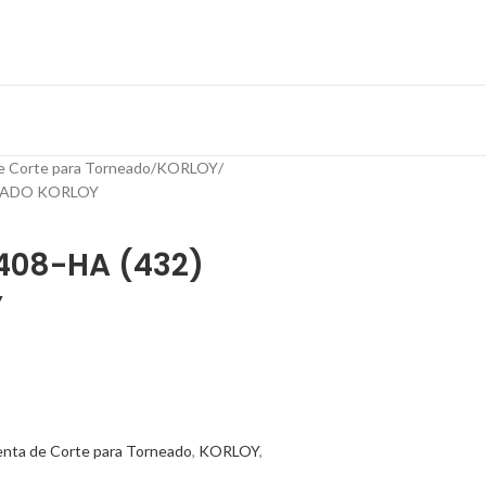
e Corte para Torneado
KORLOY
NEADO KORLOY
408-HA (432)
Y
enta de Corte para Torneado
,
KORLOY
,