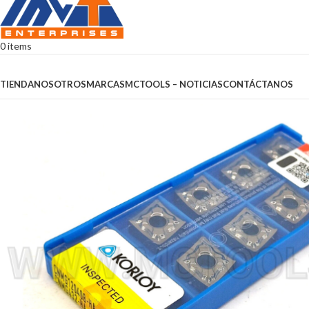
0
items
Browse Categories
TIENDA
NOSOTROS
MARCAS
MCTOOLS – NOTICIAS
CONTÁCTANOS