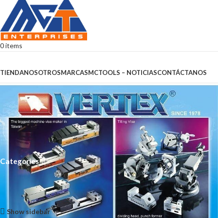
0
items
Browse Categories
TIENDA
NOSOTROS
MARCAS
MCTOOLS – NOTICIAS
CONTÁCTANOS
Accesorios y Herramientas
Para Torneado
Categories
Inicio
Accesorios y Herramientas
Accesorios y Herramientas Para Torneado
Página 5
Mostrando 49–60 de 1293 resultados
Show sidebar