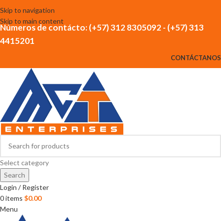
Skip to navigation
Skip to main content
Números de contácto: (+57) 312 8305092 - (+57) 313
4415201
CONTÁCTANOS
Select category
Search
Login / Register
0
items
$
0.00
Menu