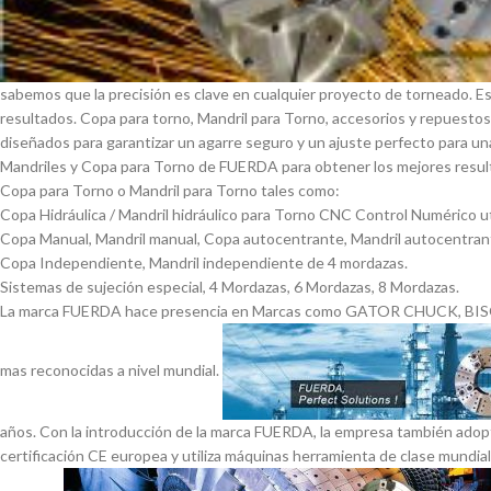
sabemos que la precisión es clave en cualquier proyecto de torneado. E
resultados. Copa para torno, Mandril para Torno, accesorios y repuesto
diseñados para garantizar un agarre seguro y un ajuste perfecto para una 
Mandriles y Copa para Torno de FUERDA para obtener los mejores result
Copa para Torno o Mandril para Torno tales como:
Copa Hidráulica / Mandril hidráulico para Torno CNC Control Numérico ut
Copa Manual, Mandril manual, Copa autocentrante, Mandril autocentran
Copa Independiente, Mandril independiente de 4 mordazas.
Sistemas de sujeción especial, 4 Mordazas, 6 Mordazas, 8 Mordazas.
La marca FUERDA hace presencia en Marcas como GATOR CHUCK, BI
mas reconocidas a nivel mundial.
años. Con la introducción de la marca FUERDA, la empresa también adop
certificación CE europea y utiliza máquinas herramienta de clase mundia