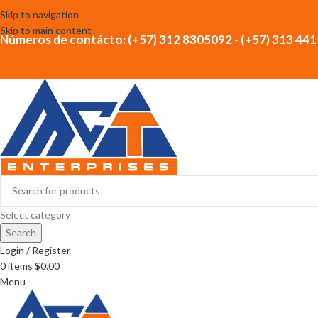
Skip to navigation
Skip to main content
Números de contácto: (+57) 312 8305092 - (+57) 313 44
Select category
Search
Login / Register
0
items
$
0.00
Menu