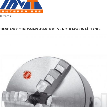
0
items
Browse Categories
TIENDA
NOSOTROS
MARCAS
MCTOOLS – NOTICIAS
CONTÁCTANOS