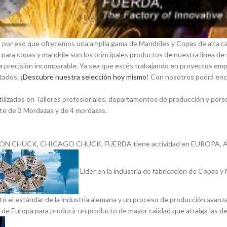
s por eso que ofrecemos una amplia gama de Mandriles y Copas de alta ca
s para copas y mandrile son los principales productos de nuestra linea
precisión incomparable. Ya sea que estés trabajando en proyectos empí­ric
ados. ¡
Descubre nuestra selección hoy mismo
! Con nosotros podrá enc
ilizados en Talleres profesionales, departamentos de producción y perso
te de 3 Mordazas y de 4 mordazas.
SON CHUCK, CHICAGO CHUCK. FUERDA tiene actividad en EUROPA, AM
Lider en la industria de fabricacion de Copas 
tó el estándar de la industria alemana y un proceso de producción ava
l de Europa para producir un producto de mayor calidad que atraiga las d