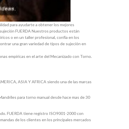
lidad para ayudarte a obtener los mejores
 de sujeción FUERDA Nuestros productos están
os o en un taller profesional, confí­a en los
ontrar una gran variedad de tipos de sujeción en
nas empí­ricas en el arte del Mecanizado con Torno.
ERICA, ASIA Y AFRICA siendo una de las marcas
y Mandriles para torno manual desde hace mas de 30
nzado. FUERDA tiene registro ISO9001-2000 con
emandas de los clientes en los principales mercados