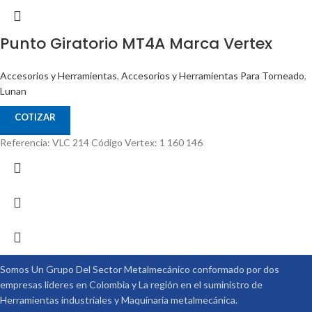
Punto Giratorio MT4A Marca Vertex
Accesorios y Herramientas
,
Accesorios y Herramientas Para Torneado
,
Lunan
COTIZAR
Referencia: VLC 214 Código Vertex: 1 160 146
Somos Un Grupo Del Sector Metalmecánico conformado por dos
empresas lideres en Colombia y La región en el suministro de
Herramientas industriales y Maquinaria metalmecánica.