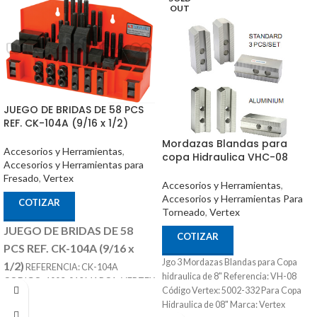
OUT
JUEGO DE BRIDAS DE 58 PCS
REF. CK-104A (9/16 x 1/2)
Mordazas Blandas para
Accesorios y Herramientas
,
copa Hidraulica VHC-08
Accesorios y Herramientas para
Fresado
,
Vertex
Accesorios y Herramientas
,
Accesorios y Herramientas Para
COTIZAR
Torneado
,
Vertex
JUEGO DE BRIDAS DE 58
COTIZAR
PCS REF. CK-104A (9/16 x
Jgo 3 Mordazas Blandas para Copa
1/2)
REFERENCIA: CK-104A
hidraulica de 8" Referencia: VH-08
CODIGO: 1003-012 MARCA: VERTEX
Código Vertex: 5002-332 Para Copa
SE COMPONES DE 58 PIEZAS T SLOT
Hidraulica de 08" Marca: Vertex
DE 9/16 TORNILLO DE 1/2