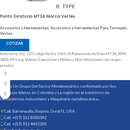
Punto Giratorio MT3A Marca Vertex
Accesorios y Herramientas
,
Accesorios y Herramientas Para Torneado
,
Vertex
COTIZAR
Referencia: VLC 213 Código Vertex: 5001-01 Rodamiento de Bolas MT3A, RPM
3000; 60°;Long 166mm. Especial para Medias y altas Velocidades con cargas
pesadas.
Somos Un Grupo Del Sector Metalmecánico conformado por dos
empresas lideres en Colombia y La región en el suministro de
Herramientas industriales y Maquinaria metalmecánica.
Cali, Barranquilla, Bogota, Doral FL. USA
Cel: +(57) 312 8305092
Cel: +(57) 313 4415201