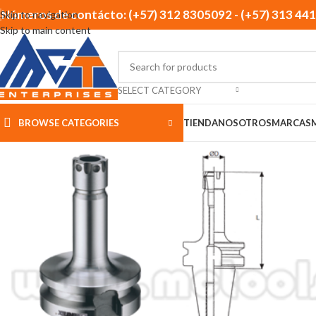
Números de contácto: (+57) 312 8305092 - (+57) 313 44
Skip to navigation
Skip to main content
SELECT CATEGORY
BROWSE CATEGORIES
TIENDA
NOSOTROS
MARCAS