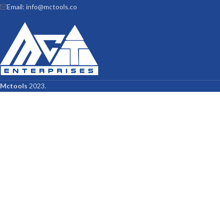
Email: info@mctools.co
Mctools
2023.