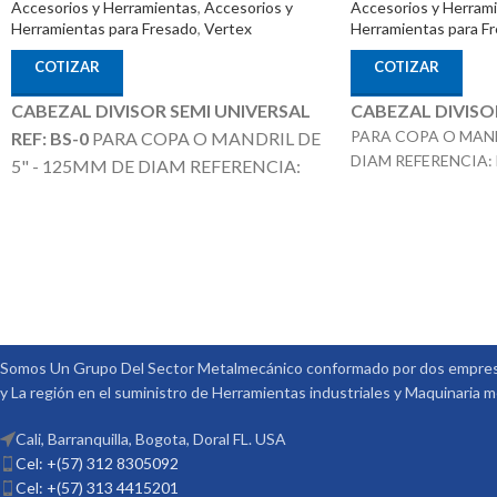
Accesorios y Herramientas
,
Accesorios y
Accesorios y Herram
Herramientas para Fresado
,
Vertex
Herramientas para F
COTIZAR
COTIZAR
CABEZAL DIVISOR SEMI UNIVERSAL
CABEZAL DIVISO
PARA COPA O MAND
REF: BS-0
PARA COPA O MANDRIL DE
DIAM REFERENCIA: 
5" - 125MM DE DIAM REFERENCIA:
051 MARCA: VERT
BS-0 CODIGO: 1001-050 MARCA:
Contra Punta, Disc
VERTEX
Nota
: Incluye Contra Punta,
Mandril o Plato es
Discos Divisores.
La Copa / Mandril o
que no esta incluido
Plato es un Producto Adicional que no
esta incluido en el Precio
Somos Un Grupo Del Sector Metalmecánico conformado por dos empresa
y La región en el suministro de Herramientas industriales y Maquinaria 
Cali, Barranquilla, Bogota, Doral FL. USA
Cel: +(57) 312 8305092
Cel: +(57) 313 4415201