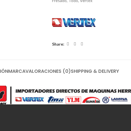
Fresado
,
Todo
,
Vertex
Share:
IÓN
MARCA
VALORACIONES (0)
SHIPPING & DELIVERY