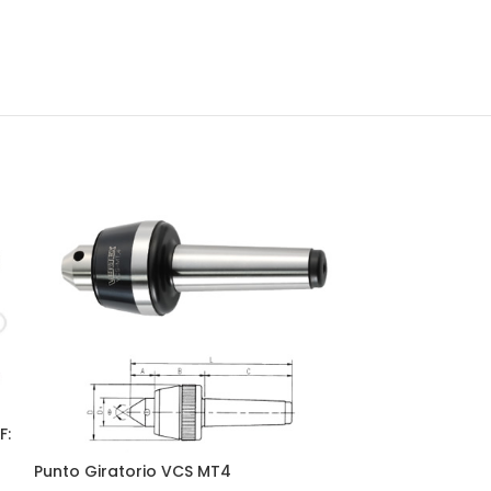
F:
Punto Giratorio VCS MT4
Mordazas duras