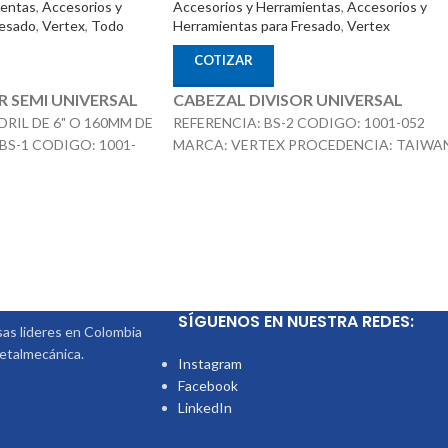
ientas
,
Accesorios y
Accesorios y Herramientas
,
Accesorios y
resado
,
Vertex
,
Todo
Herramientas para Fresado
,
Vertex
COTIZAR
R SEMI UNIVERSAL
CABEZAL DIVISOR UNIVERSAL
RIL DE 6" O 160MM DE
REFERENCIA: BS-2 CODIGO: 1001-052
BS-1 CODIGO: 1001-
MARCA: VERTEX PROCEDENCIA: TAIWA
SUMINISTRAD POR: MCT ENTERPRISES
Nota
: Incluye
EX
Nota
: Incluye Contra Punta, Discos
os Divisores.
La Copa /
Divisores, Piñones, Punto, Perros
 un Producto Adicional
 en el Precio
SÍGUENOS EN NUESTRA REDES:
s lideres en Colombia
metalmecánica.
Instagram
Facebook
LinkedIn