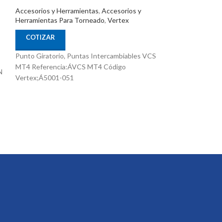
HJ08
Accesorios y Herramientas
,
Accesorios y
Herramientas Para Torneado
,
Vertex
Accesorios y Her
Herramientas Par
COTIZAR
COTIZAR
Punto Giratorio, Puntas Intercambiables VCS
Jgo 3 Mordazas Bl
MT4 Referencia:ÁVCS MT4 Código
N
de 8" Referencia
Vertex;Á5001-051
Para Copa Hidraul