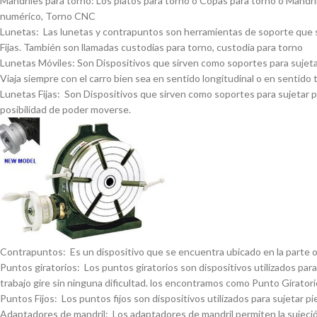
Mandriles para torno: Los platos para torno o Copas para torno o Mandrile
numérico, Torno CNC
Lunetas: Las lunetas y contrapuntos son herramientas de soporte que se 
Fijas. También son llamadas custodias para torno, custodia para torno
Lunetas Móviles: Son Dispositivos que sirven como soportes para sujetar 
Viaja siempre con el carro bien sea en sentido longitudinal o en sentido 
Lunetas Fijas: Son Dispositivos que sirven como soportes para sujetar pi
posibilidad de poder moverse.
Contrapuntos: Es un dispositivo que se encuentra ubicado en la parte opue
Puntos giratorios: Los puntos giratorios son dispositivos utilizados para
trabajo gire sin ninguna dificultad. los encontramos como Punto Giratorio
Puntos Fijos: Los puntos fijos son dispositivos utilizados para sujetar pi
Adaptadores de mandril: Los adaptadores de mandril permiten la sujeción