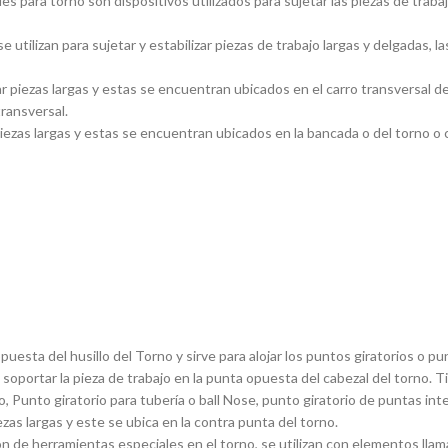
s para torno son dispositivos utilizados para sujetar las piezas de traba
utilizan para sujetar y estabilizar piezas de trabajo largas y delgadas
piezas largas y estas se encuentran ubicados en el carro transversal del
transversal.
ezas largas y estas se encuentran ubicados en la bancada o del torno o ca
sta del husillo del Torno y sirve para alojar los puntos giratorios o pun
 soportar la pieza de trabajo en la punta opuesta del cabezal del torno. 
, Punto giratorio para tuberí­a o ball Nose, punto giratorio de puntas in
ezas largas y este se ubica en la contra punta del torno.
 de herramientas especiales en el torno, se utilizan con elementos llam