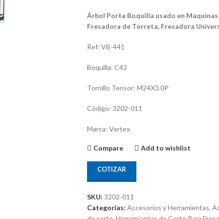
Árbol Porta Boquilla usado en Maquinas
Fresadora de Torreta, Fresadora Univer
Ref: VB-441
Boquilla: C42
Tornillo Tensor: M24X3.0P
Código: 3202-011
Marca: Vertex
Compare
Add to wishlist
COTIZAR
SKU:
3202-011
Categorías:
Accesorios y Herramientas
,
Ac
de corte
,
Herramientas de Corte Para Fres