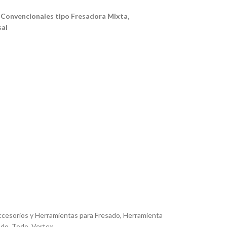
 Convencionales tipo Fresadora Mixta,
sal
cesorios y Herramientas para Fresado
,
Herramienta
ado
,
Todo
,
Vertex