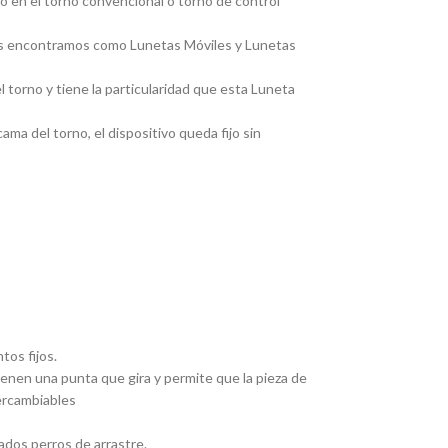
jo en el torno convencional o torno de control
, las encontramos como Lunetas Móviles y Lunetas
 torno y tiene la particularidad que esta Luneta
ma del torno, el dispositivo queda fijo sin
tos fijos.
Tienen una punta que gira y permite que la pieza de
tercambiables
ados perros de arrastre.