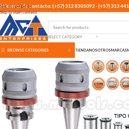
Números de contácto: (+57) 312 8305092 - (+57) 313 44
Skip to navigation
Skip to main content
SELECT CATEGORY
BROWSE CATEGORIES
TIENDA
NOSOTROS
MARCAS