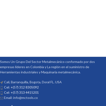
Somos Un Grupo Del Sector Metalmecánico conformado por dos
empresas lideres en Colombia y La región en el suministro de
Herramientas industriales y Maquinaria metalmecánica.
Cali, Barranquilla, Bogota, Doral FL. USA
Cel: +(57) 312 8305092
Cel: +(57) 313 4415201
Email: info@mctools.co