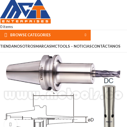
0
items
BROWSE CATEGORIES
TIENDA
NOSOTROS
MARCAS
MCTOOLS – NOTICIAS
CONTÁCTANOS
Click to enlarge