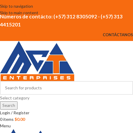
Skip to navigation
Skip to main content
Números de contácto: (+57) 312 8305092 - (+57) 313
4415201
CONTÁCTANOS
Select category
Search
Login / Register
0
items
$
0.00
Menu