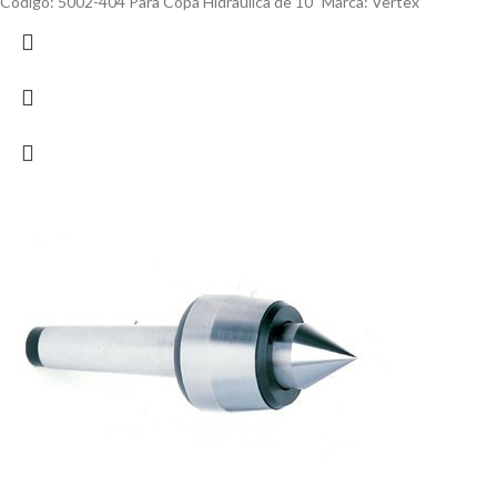
Código: 5002-404 Para Copa Hidraulica de 10" Marca: Vertex