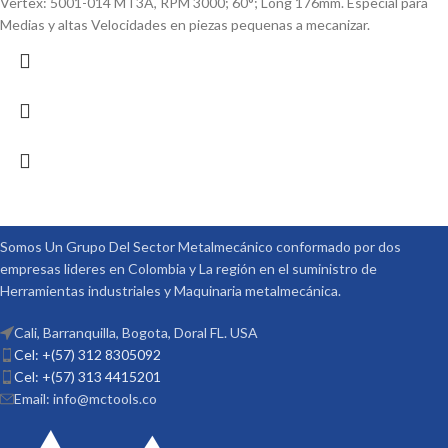
Vertex: 5001-014 MT3A, RPM 3000; 60°; Long 176mm. Especial para
Medias y altas Velocidades en piezas pequenas a mecanizar.
Somos Un Grupo Del Sector Metalmecánico conformado por dos
empresas lideres en Colombia y La región en el suministro de
Herramientas industriales y Maquinaria metalmecánica.
Cali, Barranquilla, Bogota, Doral FL. USA
Cel: +(57) 312 8305092
Cel: +(57) 313 4415201
Email: info@mctools.co