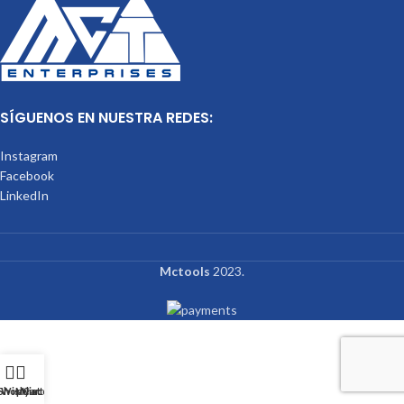
SÍGUENOS EN NUESTRA REDES:
Instagram
Facebook
LinkedIn
Mctools
2023.
Shop
Wishlist
My account
Cart