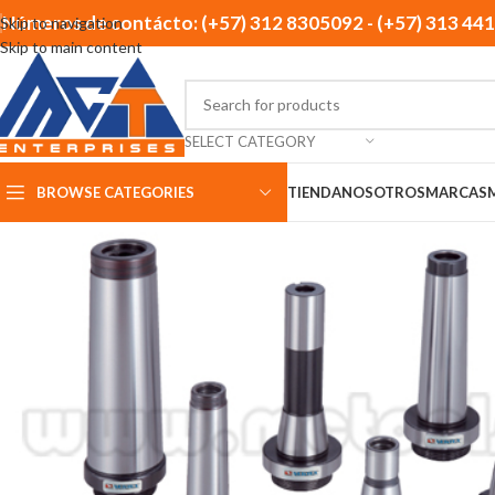
Números de contácto: (+57) 312 8305092 - (+57) 313 44
Skip to navigation
Skip to main content
SELECT CATEGORY
BROWSE CATEGORIES
TIENDA
NOSOTROS
MARCAS