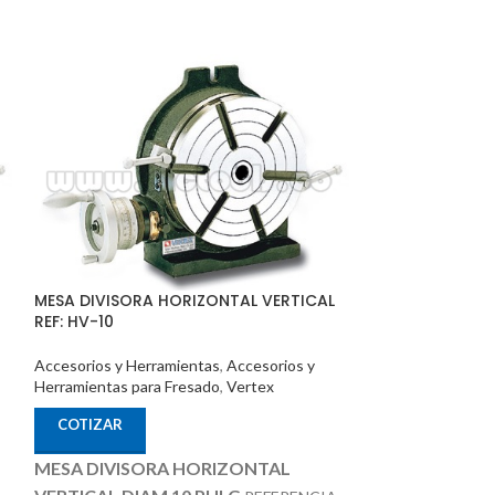
MESA DIVISORA HORIZONTAL VERTICAL
Inserto Multip
REF: HV-10
3003-PP
Accesorios y Herramientas
,
Accesorios y
Accesorios y Her
Herramientas para Fresado
,
Vertex
Herramientas Par
COTIZAR
COTIZAR
MESA DIVISORA HORIZONTAL