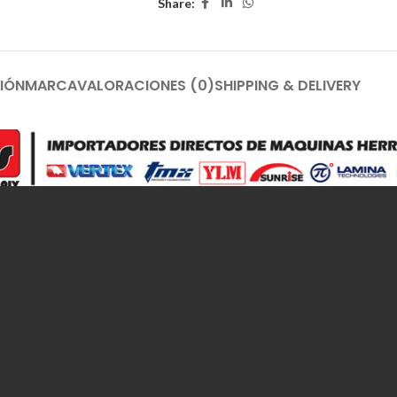
Share:
IÓN
MARCA
VALORACIONES (0)
SHIPPING & DELIVERY