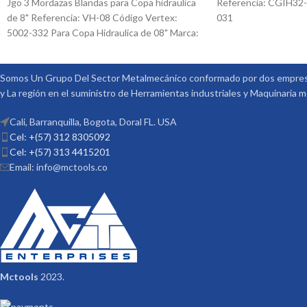
Jgo 3 Mordazas Blandas para Copa hidraulica
Referencia: CGIH32-
de 8" Referencia: VH-08 Código Vertex:
031
5002-332 Para Copa Hidraulica de 08" Marca:
Vertex
Somos Un Grupo Del Sector Metalmecánico conformado por dos empresa
y La región en el suministro de Herramientas industriales y Maquinaria 
Cali, Barranquilla, Bogota, Doral FL. USA
Cel: +(57) 312 8305092
Cel: +(57) 313 4415201
Email: info@mctools.co
Mctools
2023.