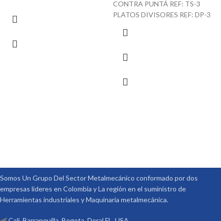
CONTRA PUNTÁ REF: TS-3
PLATOS DIVISORES REF: DP-3
Somos Un Grupo Del Sector Metalmecánico conformado por dos
empresas lideres en Colombia y La región en el suministro de
Herramientas industriales y Maquinaria metalmecánica.
Cali, Barranquilla, Bogota, Doral FL. USA