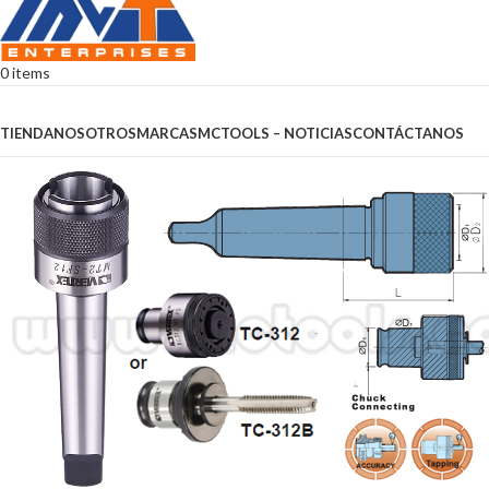
0
items
Browse Categories
TIENDA
NOSOTROS
MARCAS
MCTOOLS – NOTICIAS
CONTÁCTANOS