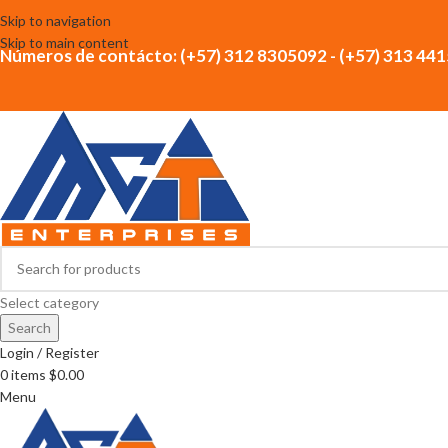
Skip to navigation
Skip to main content
Números de contácto: (+57) 312 8305092 - (+57) 313 44
Select category
Search
Login / Register
0
items
$
0.00
Menu