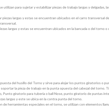
utilizan para sujetar y estabilizar piezas de trabajo largas y delgadas
piezas largas y estas se encuentran ubicados en el carro transversal del
transversal.
ezas largas y estas se encuentran ubicados en la bancada o del torno o ca
sta del husillo del Torno y sirve para alojar los puntos giratorios o pun
 soportar la pieza de trabajo en la punta opuesta del cabezal del torno. 
, Punto giratorio para tuberí­a o ball Nose, punto giratorio de puntas in
ezas largas y este se ubica en la contra punta del torno.
 de herramientas especiales en el torno, se utilizan con elementos llam