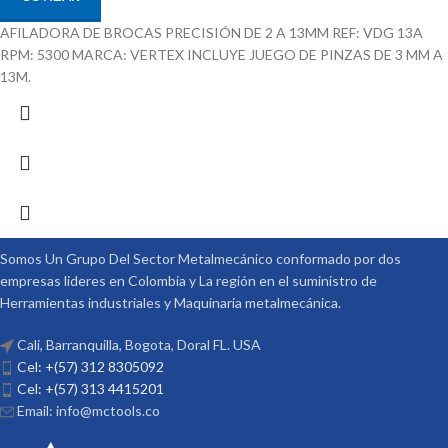
AFILADORA DE BROCAS PRECISIÓN DE 2 A 13MM REF: VDG 13A
RPM: 5300 MARCA: VERTEX INCLUYE JUEGO DE PINZAS DE 3 MM A
13M.
Somos Un Grupo Del Sector Metalmecánico conformado por dos
empresas lideres en Colombia y La región en el suministro de
Herramientas industriales y Maquinaria metalmecánica.
Cali, Barranquilla, Bogota, Doral FL. USA
Cel: +(57) 312 8305092
Cel: +(57) 313 4415201
Email: info@mctools.co